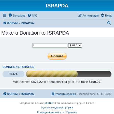
ISRAPDA
Регистрация
Donations
FAQ
Р
е
г
и
с
т
р
а
ц
и
я
Вход
П
ФОРУМ
ISRAPDA
о
Make a Donation to ISRAPDA
и
с
к
DONATION STATISTICS
60.6 %
We received
$424.22
in donations. Our goal is to raise
$700.00
.
ФОРУМ
ISRAPDA
Удалить cookies
Часовой пояс:
UTC+03:00
Создано на основе
phpBB
® Forum Software © phpBB Limited
Русская поддержка phpBB
Конфиденциальность
|
Правила