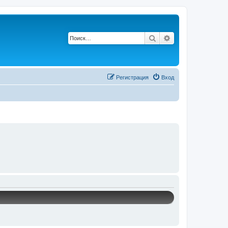
Поиск
Расширенный по
Р
е
г
и
с
т
р
а
ц
и
я
Вход