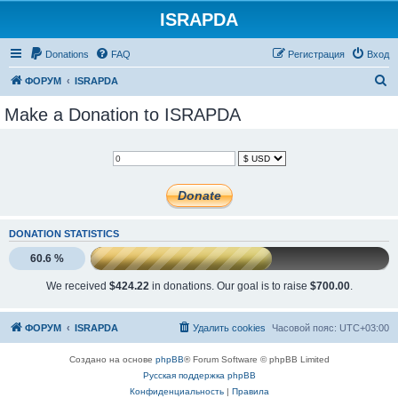
ISRAPDA
Регистрация
Donations
FAQ
Р
е
г
и
с
т
р
а
ц
и
я
Вход
П
ФОРУМ
ISRAPDA
о
Make a Donation to ISRAPDA
и
с
к
DONATION STATISTICS
60.6 %
We received
$424.22
in donations. Our goal is to raise
$700.00
.
ФОРУМ
ISRAPDA
Удалить cookies
Часовой пояс:
UTC+03:00
Создано на основе
phpBB
® Forum Software © phpBB Limited
Русская поддержка phpBB
Конфиденциальность
|
Правила