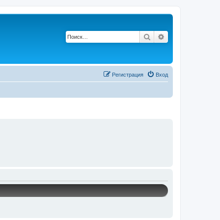
Поиск
Расширенный по
Р
е
г
и
с
т
р
а
ц
и
я
Вход