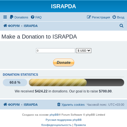
ISRAPDA
Регистрация
Donations
FAQ
Р
е
г
и
с
т
р
а
ц
и
я
Вход
П
ФОРУМ
ISRAPDA
о
Make a Donation to ISRAPDA
и
с
к
DONATION STATISTICS
60.6 %
We received
$424.22
in donations. Our goal is to raise
$700.00
.
ФОРУМ
ISRAPDA
Удалить cookies
Часовой пояс:
UTC+03:00
Создано на основе
phpBB
® Forum Software © phpBB Limited
Русская поддержка phpBB
Конфиденциальность
|
Правила