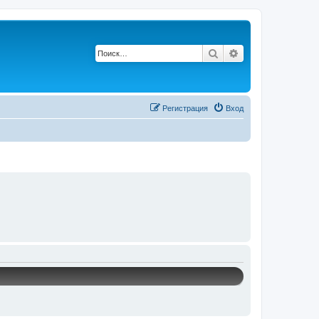
Поиск
Расширенный по
Р
е
г
и
с
т
р
а
ц
и
я
Вход