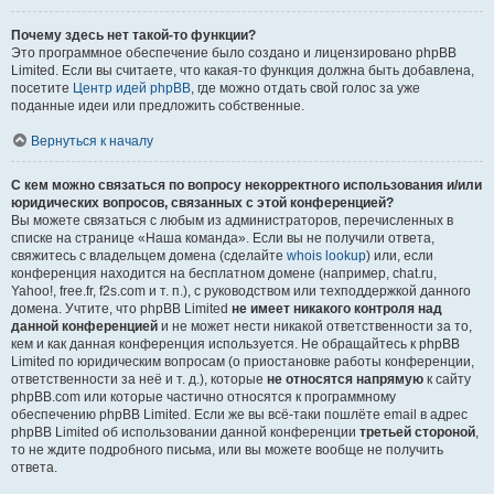
Почему здесь нет такой-то функции?
Это программное обеспечение было создано и лицензировано phpBB
Limited. Если вы считаете, что какая-то функция должна быть добавлена,
посетите
Центр идей phpBB
, где можно отдать свой голос за уже
поданные идеи или предложить собственные.
Вернуться к началу
С кем можно связаться по вопросу некорректного использования и/или
юридических вопросов, связанных с этой конференцией?
Вы можете связаться с любым из администраторов, перечисленных в
списке на странице «Наша команда». Если вы не получили ответа,
свяжитесь с владельцем домена (сделайте
whois lookup
) или, если
конференция находится на бесплатном домене (например, chat.ru,
Yahoo!, free.fr, f2s.com и т. п.), с руководством или техподдержкой данного
домена. Учтите, что phpBB Limited
не имеет никакого контроля над
данной конференцией
и не может нести никакой ответственности за то,
кем и как данная конференция используется. Не обращайтесь к phpBB
Limited по юридическим вопросам (о приостановке работы конференции,
ответственности за неё и т. д.), которые
не относятся напрямую
к сайту
phpBB.com или которые частично относятся к программному
обеспечению phpBB Limited. Если же вы всё-таки пошлёте email в адрес
phpBB Limited об использовании данной конференции
третьей стороной
,
то не ждите подробного письма, или вы можете вообще не получить
ответа.