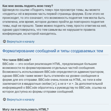
Как мне вновь поднять мою тему?
Щёлкнув по ссылке «Поднять тему» при просмотре темы, вы можете
«поднять» её в верхнюю часть первой страницы форума. Если этого не
происходит, то это означает, что возможность поднятия тем могла быть
отключена, или время, которое должно пройти до повторного поднятия
темы, ещё не прошло. Также можно поднять тему, просто ответив на неё,
однако удостоверьтесь, что тем самым вы не нарушаете правила
конференции, на которой находитесь.
Вернуться к началу
Форматирование сообщений и типы создаваемых тем
Что такое BBCode?
BBCode — это особая реализация HTML, предлагающая большие
возможности по форматированию отдельных частей сообщения.
Возможность использования BBCode определяется администратором,
однако BBCode также может быть отключён на уровне сообщения в
форме для его отправки. BBCode очень похож на HTML, но теги в нём
заключаются в квадратные скобки [ и ], а не в < и >. За дополнительной
информацией о BBCode обратитесь к руководству по BBCode, ссылка на
которое доступна из формы отправки сообщений.
Вернуться к началу
Могу ли я использовать HTML?