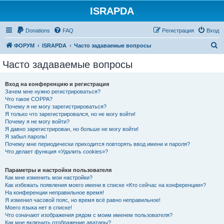
ISRAPDA
Регистрация
Donations
FAQ
Р
е
г
и
с
т
р
а
ц
и
я
Вход
П
ФОРУМ
ISRAPDA
Часто задаваемые вопросы
о
Часто задаваемые вопросы
и
с
Вход на конференцию и регистрация
Зачем мне нужно регистрироваться?
к
Что такое COPPA?
Почему я не могу зарегистрироваться?
Я только что зарегистрировался, но не могу войти!
Почему я не могу войти?
Я давно зарегистрирован, но больше не могу войти!
Я забыл пароль!
Почему мне периодически приходится повторять ввод имени и пароля?
Что делает функция «Удалить cookies»?
Параметры и настройки пользователя
Как мне изменить мои настройки?
Как избежать появления моего имени в списке «Кто сейчас на конференции»?
На конференции неправильное время!
Я изменил часовой пояс, но время всё равно неправильное!
Моего языка нет в списке!
Что означают изображения рядом с моим именем пользователя?
Как мне включить отображение аватары?