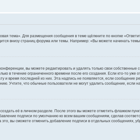
овая тема». Для размещения сообщения в теме щёлкните по кнопке «Ответит
ится внизу страниц форума или темы. Например: «Вы можете начинать темы»
конференции, вы можете редактировать и удалять только свои собственные 
ько в течение ограниченного времени после его создания. Если кто-то уже 
дату и время последней из них. Эта надпись не появляется, если сообщение 
ию. Учтите, что обычные пользователи не могут удалить сообщение, если на 
создать её в личном разделе. После этого вы можете отметить флажком пун
обавление подписи по умолчанию ко всем вашим сообщениям, сделав соотве
а это, вы сможете отменить добавление подписи в отдельных сообщениях, у