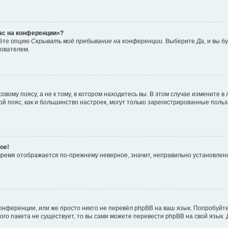
час на конференции»?
дёте опцию
Скрывать моё пребывание на конференции
. Выберите
Да
, и вы 
зователем.
вому поясу, а не к тому, в котором находитесь вы. В этом случае измените в 
овой пояс, как и большинство настроек, могут только зарегистрированные пол
ое!
о время отображается по-прежнему неверное, значит, неправильно установле
онференции, или же просто никто не перевёл phpBB на ваш язык. Попробуйт
вого пакета не существует, то вы сами можете перевести phpBB на свой язы