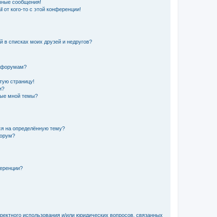
чные сообщения!
 от кого-то с этой конференции!
й в списках моих друзей и недругов?
и форумам?
стую страницу!
и?
ные мной темы?
ься на определённую тему?
форум?
ференции?
рректного использования и/или юридических вопросов, связанных