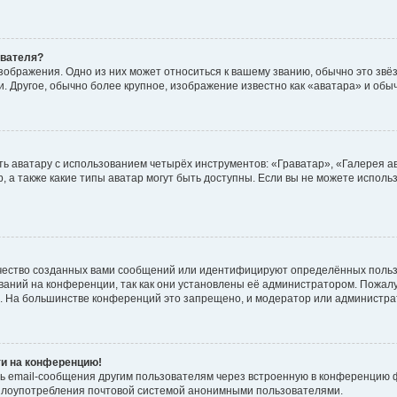
ователя?
зображения. Одно из них может относиться к вашему званию, обычно это звёзд
. Другое, обычно более крупное, изображение известно как «аватара» и обы
ь аватару с использованием четырёх инструментов: «Граватар», «Галерея а
, а также какие типы аватар могут быть доступны. Если вы не можете испол
чество созданных вами сообщений или идентифицируют определённых польз
аний на конференции, так как они установлены её администратором. Пожал
е. На большинстве конференций это запрещено, и модератор или администра
ти на конференцию!
ь email-сообщения другим пользователям через встроенную в конференцию ф
ь злоупотребления почтовой системой анонимными пользователями.