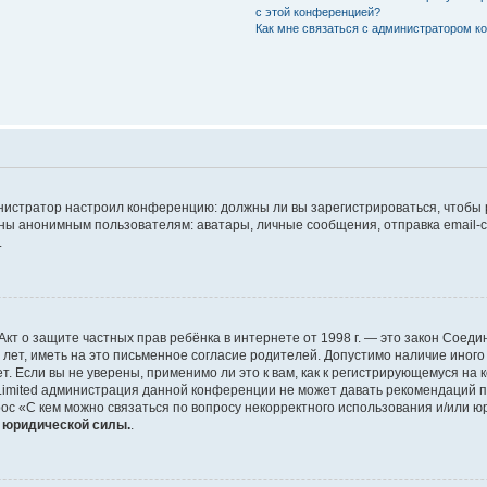
с этой конференцией?
Как мне связаться с администратором 
дминистратор настроил конференцию: должны ли вы зарегистрироваться, чтобы
 анонимным пользователям: аватары, личные сообщения, отправка email-сооб
.
 или Акт о защите частных прав ребёнка в интернете от 1998 г. — это закон Со
т, иметь на это письменное согласие родителей. Допустимо наличие иного
 Если вы не уверены, применимо ли это к вам, как к регистрирующемуся на 
Limited администрация данной конференции не может давать рекомендаций 
ос «С кем можно связаться по вопросу некорректного использования и/или ю
т юридической силы.
.