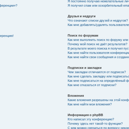
Я постоянно получаю нежелательные ли
нференции»?
Я получил спам или оскорбительный email
Друзья и недруги
Что означают списки друзей и недругов?
Как мне добавлять/удалять пользователе
Поиск по форумам
ференцию!
Как мне выполнить поиск по форуму ил
Почему мой поиск не даёт результатов?
В результате моего поиска я получил пу
Как мне найти пользователя конференци
Как мне найти свои сообщения и создан
Подписки и закладки
Чем закладки отличаются от подписок?
Как мне сделать закладку или подписат
Как мне подписаться на определённый 
Как мне отказаться от подписки?
Вложения
Какие вложения разрешены на этой кон
Как мне найти мои вложения?
Информация о phpBB
Кто написал эту конференцию?
Почему здесь нет такой-то функции?
С кем можно связаться по вопросу неко