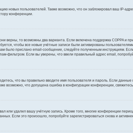
ию новых пользователей. Также возможно, что он заблокировал ваш IP-адре
атору конференции.
они верны, то возможны два варианта. Если включена поддержка COPPA и при 
уется, чтобы все новые учётные записи были активированы пользователями
ам было прислано email-сообщение, следуйте полученным инструкциям. Если
пам-фильтром. Если вы уверены, что ввели правильный адрес email, попробу
едитесь, что вы правильно вводите имя пользователя и пароль. Если данные
Также возможно, что допущена ошибка в конфигурации конференции, свяжитес
вал или удалил вашу учётную запись. Кроме того, многие конференции перио
ных. Если это произошло, попробуйте зарегистрироваться снова и активнее 