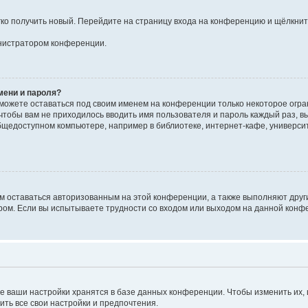
егко получить новый. Перейдите на страницу входа на конференцию и щёлкни
инистратором конференции.
мени и пароля?
сможете оставаться под своим именем на конференции только некоторое огран
 чтобы вам не приходилось вводить имя пользователя и пароль каждый раз, 
щедоступном компьютере, например в библиотеке, интернет-кафе, университе
ам оставаться авторизованным на этой конференции, а также выполняют друг
ом. Если вы испытываете трудности со входом или выходом на данной конфе
е ваши настройки хранятся в базе данных конференции. Чтобы изменить их,
ить все свои настройки и предпочтения.