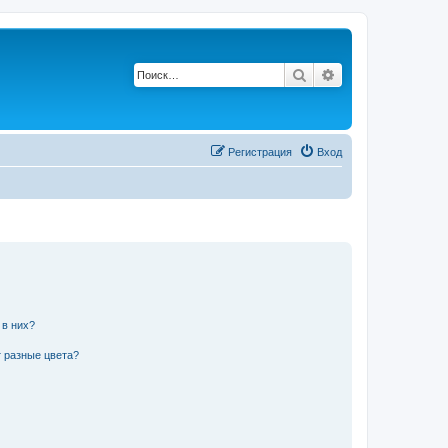
Поиск
Расширенный по
Р
е
г
и
с
т
р
а
ц
и
я
Вход
 в них?
 разные цвета?