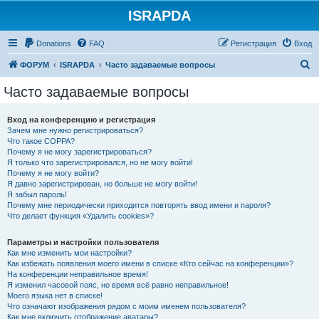
ISRAPDA
Регистрация
Donations
FAQ
Р
е
г
и
с
т
р
а
ц
и
я
Вход
П
ФОРУМ
ISRAPDA
Часто задаваемые вопросы
о
Часто задаваемые вопросы
и
с
Вход на конференцию и регистрация
Зачем мне нужно регистрироваться?
к
Что такое COPPA?
Почему я не могу зарегистрироваться?
Я только что зарегистрировался, но не могу войти!
Почему я не могу войти?
Я давно зарегистрирован, но больше не могу войти!
Я забыл пароль!
Почему мне периодически приходится повторять ввод имени и пароля?
Что делает функция «Удалить cookies»?
Параметры и настройки пользователя
Как мне изменить мои настройки?
Как избежать появления моего имени в списке «Кто сейчас на конференции»?
На конференции неправильное время!
Я изменил часовой пояс, но время всё равно неправильное!
Моего языка нет в списке!
Что означают изображения рядом с моим именем пользователя?
Как мне включить отображение аватары?