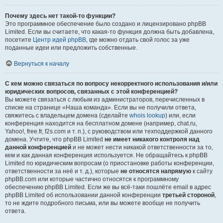
Почему здесь нет такой-то функции?
Это программное обеспечение было создано и лицензировано phpBB
Limited. Если вы считаете, что какая-то функция должна быть добавлена,
посетите
Центр идей phpBB
, где можно отдать свой голос за уже
поданные идеи или предложить собственные.
Вернуться к началу
С кем можно связаться по вопросу некорректного использования и/или
юридических вопросов, связанных с этой конференцией?
Вы можете связаться с любым из администраторов, перечисленных в
списке на странице «Наша команда». Если вы не получили ответа,
свяжитесь с владельцем домена (сделайте
whois lookup
) или, если
конференция находится на бесплатном домене (например, chat.ru,
Yahoo!, free.fr, f2s.com и т. п.), с руководством или техподдержкой данного
домена. Учтите, что phpBB Limited
не имеет никакого контроля над
данной конференцией
и не может нести никакой ответственности за то,
кем и как данная конференция используется. Не обращайтесь к phpBB
Limited по юридическим вопросам (о приостановке работы конференции,
ответственности за неё и т. д.), которые
не относятся напрямую
к сайту
phpBB.com или которые частично относятся к программному
обеспечению phpBB Limited. Если же вы всё-таки пошлёте email в адрес
phpBB Limited об использовании данной конференции
третьей стороной
,
то не ждите подробного письма, или вы можете вообще не получить
ответа.