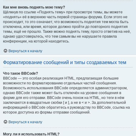
Как мне вновь поднять мою тему?
Щёлкнув по ссылке «Поднять тему» при просмотре темы, вы можете
«поднять» её в верхнюю часть первой страницы форума. Если этого не
происходит, то это означает, что возможность поднятия тем могла быть
отключена, или время, которое должно пройти до повторного поднятия
темы, ещё не прошло. Также можно поднять тему, просто ответив на неё,
однако удостоверьтесь, что тем самым вы не нарушаете правила
конференции, на которой находитесь.
Вернуться к началу
Форматирование сообщений и типы создаваемых тем
Что такое BBCode?
BBCode — это особая реализация HTML, предлагающая большие
возможности по форматированию отдельных частей сообщения.
Возможность использования BBCode определяется администратором,
однако BBCode также может быть отключён на уровне сообщения в
форме для его отправки. BBCode очень похож на HTML, но теги в нём
заключаются в квадратные скобки [ и ], а не в < и >. За дополнительной
информацией о BBCode обратитесь к руководству по BBCode, ссылка на
которое доступна из формы отправки сообщений.
Вернуться к началу
Могу ли я использовать HTML?