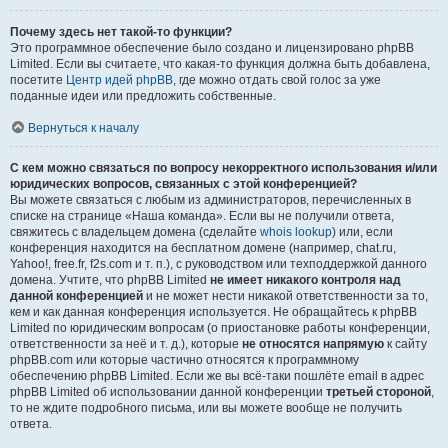
Почему здесь нет такой-то функции?
Это программное обеспечение было создано и лицензировано phpBB
Limited. Если вы считаете, что какая-то функция должна быть добавлена,
посетите
Центр идей phpBB
, где можно отдать свой голос за уже
поданные идеи или предложить собственные.
Вернуться к началу
С кем можно связаться по вопросу некорректного использования и/или
юридических вопросов, связанных с этой конференцией?
Вы можете связаться с любым из администраторов, перечисленных в
списке на странице «Наша команда». Если вы не получили ответа,
свяжитесь с владельцем домена (сделайте
whois lookup
) или, если
конференция находится на бесплатном домене (например, chat.ru,
Yahoo!, free.fr, f2s.com и т. п.), с руководством или техподдержкой данного
домена. Учтите, что phpBB Limited
не имеет никакого контроля над
данной конференцией
и не может нести никакой ответственности за то,
кем и как данная конференция используется. Не обращайтесь к phpBB
Limited по юридическим вопросам (о приостановке работы конференции,
ответственности за неё и т. д.), которые
не относятся напрямую
к сайту
phpBB.com или которые частично относятся к программному
обеспечению phpBB Limited. Если же вы всё-таки пошлёте email в адрес
phpBB Limited об использовании данной конференции
третьей стороной
,
то не ждите подробного письма, или вы можете вообще не получить
ответа.