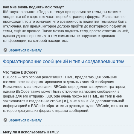
Как мне вновь поднять мою тему?
Щёлкнув по ссылке «Поднять тему» при просмотре темы, вы можете
«поднять» её в верхнюю часть первой страницы форума. Если этого не
происходит, то это означает, что возможность поднятия тем могла быть
отключена, или время, которое должно пройти до повторного поднятия
темы, ещё не прошло. Также можно поднять тему, просто ответив на неё,
однако удостоверьтесь, что тем самым вы не нарушаете правила
конференции, на которой находитесь.
Вернуться к началу
Форматирование сообщений и типы создаваемых тем
Что такое BBCode?
BBCode — это особая реализация HTML, предлагающая большие
возможности по форматированию отдельных частей сообщения.
Возможность использования BBCode определяется администратором,
однако BBCode также может быть отключён на уровне сообщения в
форме для его отправки. BBCode очень похож на HTML, но теги в нём
заключаются в квадратные скобки [ и ], а не в < и >. За дополнительной
информацией о BBCode обратитесь к руководству по BBCode, ссылка на
которое доступна из формы отправки сообщений.
Вернуться к началу
Могу ли я использовать HTML?