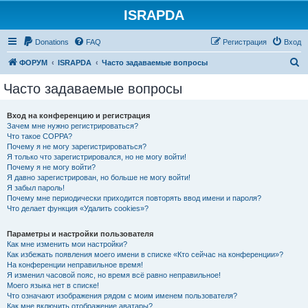
ISRAPDA
Регистрация
Donations
FAQ
Р
е
г
и
с
т
р
а
ц
и
я
Вход
П
ФОРУМ
ISRAPDA
Часто задаваемые вопросы
о
Часто задаваемые вопросы
и
с
Вход на конференцию и регистрация
Зачем мне нужно регистрироваться?
к
Что такое COPPA?
Почему я не могу зарегистрироваться?
Я только что зарегистрировался, но не могу войти!
Почему я не могу войти?
Я давно зарегистрирован, но больше не могу войти!
Я забыл пароль!
Почему мне периодически приходится повторять ввод имени и пароля?
Что делает функция «Удалить cookies»?
Параметры и настройки пользователя
Как мне изменить мои настройки?
Как избежать появления моего имени в списке «Кто сейчас на конференции»?
На конференции неправильное время!
Я изменил часовой пояс, но время всё равно неправильное!
Моего языка нет в списке!
Что означают изображения рядом с моим именем пользователя?
Как мне включить отображение аватары?