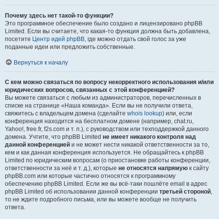
Почему здесь нет такой-то функции?
Это программное обеспечение было создано и лицензировано phpBB
Limited. Если вы считаете, что какая-то функция должна быть добавлена,
посетите
Центр идей phpBB
, где можно отдать свой голос за уже
поданные идеи или предложить собственные.
Вернуться к началу
С кем можно связаться по вопросу некорректного использования и/или
юридических вопросов, связанных с этой конференцией?
Вы можете связаться с любым из администраторов, перечисленных в
списке на странице «Наша команда». Если вы не получили ответа,
свяжитесь с владельцем домена (сделайте
whois lookup
) или, если
конференция находится на бесплатном домене (например, chat.ru,
Yahoo!, free.fr, f2s.com и т. п.), с руководством или техподдержкой данного
домена. Учтите, что phpBB Limited
не имеет никакого контроля над
данной конференцией
и не может нести никакой ответственности за то,
кем и как данная конференция используется. Не обращайтесь к phpBB
Limited по юридическим вопросам (о приостановке работы конференции,
ответственности за неё и т. д.), которые
не относятся напрямую
к сайту
phpBB.com или которые частично относятся к программному
обеспечению phpBB Limited. Если же вы всё-таки пошлёте email в адрес
phpBB Limited об использовании данной конференции
третьей стороной
,
то не ждите подробного письма, или вы можете вообще не получить
ответа.