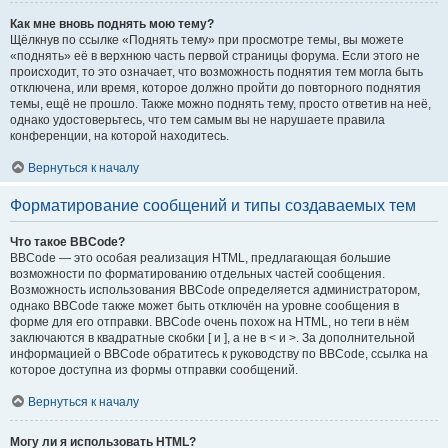
Как мне вновь поднять мою тему?
Щёлкнув по ссылке «Поднять тему» при просмотре темы, вы можете
«поднять» её в верхнюю часть первой страницы форума. Если этого не
происходит, то это означает, что возможность поднятия тем могла быть
отключена, или время, которое должно пройти до повторного поднятия
темы, ещё не прошло. Также можно поднять тему, просто ответив на неё,
однако удостоверьтесь, что тем самым вы не нарушаете правила
конференции, на которой находитесь.
Вернуться к началу
Форматирование сообщений и типы создаваемых тем
Что такое BBCode?
BBCode — это особая реализация HTML, предлагающая большие
возможности по форматированию отдельных частей сообщения.
Возможность использования BBCode определяется администратором,
однако BBCode также может быть отключён на уровне сообщения в
форме для его отправки. BBCode очень похож на HTML, но теги в нём
заключаются в квадратные скобки [ и ], а не в < и >. За дополнительной
информацией о BBCode обратитесь к руководству по BBCode, ссылка на
которое доступна из формы отправки сообщений.
Вернуться к началу
Могу ли я использовать HTML?