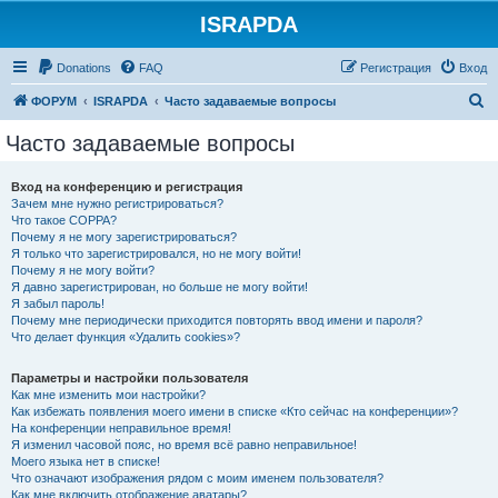
ISRAPDA
Регистрация
Donations
FAQ
Р
е
г
и
с
т
р
а
ц
и
я
Вход
П
ФОРУМ
ISRAPDA
Часто задаваемые вопросы
о
Часто задаваемые вопросы
и
с
Вход на конференцию и регистрация
Зачем мне нужно регистрироваться?
к
Что такое COPPA?
Почему я не могу зарегистрироваться?
Я только что зарегистрировался, но не могу войти!
Почему я не могу войти?
Я давно зарегистрирован, но больше не могу войти!
Я забыл пароль!
Почему мне периодически приходится повторять ввод имени и пароля?
Что делает функция «Удалить cookies»?
Параметры и настройки пользователя
Как мне изменить мои настройки?
Как избежать появления моего имени в списке «Кто сейчас на конференции»?
На конференции неправильное время!
Я изменил часовой пояс, но время всё равно неправильное!
Моего языка нет в списке!
Что означают изображения рядом с моим именем пользователя?
Как мне включить отображение аватары?