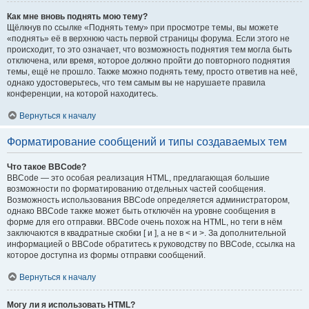
Как мне вновь поднять мою тему?
Щёлкнув по ссылке «Поднять тему» при просмотре темы, вы можете
«поднять» её в верхнюю часть первой страницы форума. Если этого не
происходит, то это означает, что возможность поднятия тем могла быть
отключена, или время, которое должно пройти до повторного поднятия
темы, ещё не прошло. Также можно поднять тему, просто ответив на неё,
однако удостоверьтесь, что тем самым вы не нарушаете правила
конференции, на которой находитесь.
Вернуться к началу
Форматирование сообщений и типы создаваемых тем
Что такое BBCode?
BBCode — это особая реализация HTML, предлагающая большие
возможности по форматированию отдельных частей сообщения.
Возможность использования BBCode определяется администратором,
однако BBCode также может быть отключён на уровне сообщения в
форме для его отправки. BBCode очень похож на HTML, но теги в нём
заключаются в квадратные скобки [ и ], а не в < и >. За дополнительной
информацией о BBCode обратитесь к руководству по BBCode, ссылка на
которое доступна из формы отправки сообщений.
Вернуться к началу
Могу ли я использовать HTML?