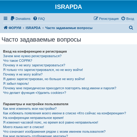
ISRAPDA
Регистрация
Donations
FAQ
Р
е
г
и
с
т
р
а
ц
и
я
Вход
П
ФОРУМ
ISRAPDA
Часто задаваемые вопросы
о
Часто задаваемые вопросы
и
с
Вход на конференцию и регистрация
Зачем мне нужно регистрироваться?
к
Что такое COPPA?
Почему я не могу зарегистрироваться?
Я только что зарегистрировался, но не могу войти!
Почему я не могу войти?
Я давно зарегистрирован, но больше не могу войти!
Я забыл пароль!
Почему мне периодически приходится повторять ввод имени и пароля?
Что делает функция «Удалить cookies»?
Параметры и настройки пользователя
Как мне изменить мои настройки?
Как избежать появления моего имени в списке «Кто сейчас на конференции»?
На конференции неправильное время!
Я изменил часовой пояс, но время всё равно неправильное!
Моего языка нет в списке!
Что означают изображения рядом с моим именем пользователя?
Как мне включить отображение аватары?