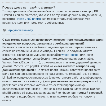
Почему здесь нет такой-то функции?
Это программное обеспечение было создано и лицензировано phpBB
Limited. Если вы считаете, что какая-то функция должна быть добавлена,
посетите
Центр идей phpBB
, где можно отдать свой голос за уже
поданные идеи или предложить собственные.
Вернуться к началу
С кем можно связаться по вопросу некорректного использования и/или
юридических вопросов, связанных с этой конференцией?
Вы можете связаться с любым из администраторов, перечисленных в
списке на странице «Наша команда». Если вы не получили ответа,
свяжитесь с владельцем домена (сделайте
whois lookup
) или, если
конференция находится на бесплатном домене (например, chat.ru,
Yahoo!, free.fr, f2s.com и т. п.), с руководством или техподдержкой данного
домена. Учтите, что phpBB Limited
не имеет никакого контроля над
данной конференцией
и не может нести никакой ответственности за то,
кем и как данная конференция используется. Не обращайтесь к phpBB
Limited по юридическим вопросам (о приостановке работы конференции,
ответственности за неё и т. д.), которые
не относятся напрямую
к сайту
phpBB.com или которые частично относятся к программному
обеспечению phpBB Limited. Если же вы всё-таки пошлёте email в адрес
phpBB Limited об использовании данной конференции
третьей стороной
,
то не ждите подробного письма, или вы можете вообще не получить
ответа.