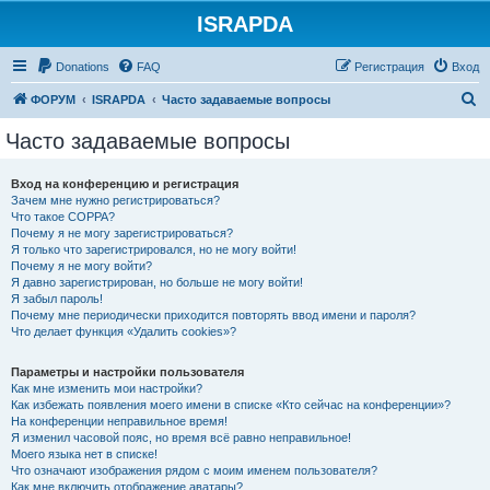
ISRAPDA
Регистрация
Donations
FAQ
Р
е
г
и
с
т
р
а
ц
и
я
Вход
П
ФОРУМ
ISRAPDA
Часто задаваемые вопросы
о
Часто задаваемые вопросы
и
с
Вход на конференцию и регистрация
Зачем мне нужно регистрироваться?
к
Что такое COPPA?
Почему я не могу зарегистрироваться?
Я только что зарегистрировался, но не могу войти!
Почему я не могу войти?
Я давно зарегистрирован, но больше не могу войти!
Я забыл пароль!
Почему мне периодически приходится повторять ввод имени и пароля?
Что делает функция «Удалить cookies»?
Параметры и настройки пользователя
Как мне изменить мои настройки?
Как избежать появления моего имени в списке «Кто сейчас на конференции»?
На конференции неправильное время!
Я изменил часовой пояс, но время всё равно неправильное!
Моего языка нет в списке!
Что означают изображения рядом с моим именем пользователя?
Как мне включить отображение аватары?