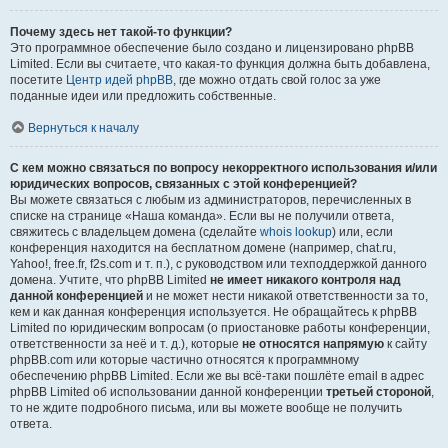
Почему здесь нет такой-то функции?
Это программное обеспечение было создано и лицензировано phpBB
Limited. Если вы считаете, что какая-то функция должна быть добавлена,
посетите
Центр идей phpBB
, где можно отдать свой голос за уже
поданные идеи или предложить собственные.
Вернуться к началу
С кем можно связаться по вопросу некорректного использования и/или
юридических вопросов, связанных с этой конференцией?
Вы можете связаться с любым из администраторов, перечисленных в
списке на странице «Наша команда». Если вы не получили ответа,
свяжитесь с владельцем домена (сделайте
whois lookup
) или, если
конференция находится на бесплатном домене (например, chat.ru,
Yahoo!, free.fr, f2s.com и т. п.), с руководством или техподдержкой данного
домена. Учтите, что phpBB Limited
не имеет никакого контроля над
данной конференцией
и не может нести никакой ответственности за то,
кем и как данная конференция используется. Не обращайтесь к phpBB
Limited по юридическим вопросам (о приостановке работы конференции,
ответственности за неё и т. д.), которые
не относятся напрямую
к сайту
phpBB.com или которые частично относятся к программному
обеспечению phpBB Limited. Если же вы всё-таки пошлёте email в адрес
phpBB Limited об использовании данной конференции
третьей стороной
,
то не ждите подробного письма, или вы можете вообще не получить
ответа.