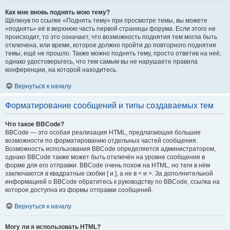
Как мне вновь поднять мою тему?
Щёлкнув по ссылке «Поднять тему» при просмотре темы, вы можете
«поднять» её в верхнюю часть первой страницы форума. Если этого не
происходит, то это означает, что возможность поднятия тем могла быть
отключена, или время, которое должно пройти до повторного поднятия
темы, ещё не прошло. Также можно поднять тему, просто ответив на неё,
однако удостоверьтесь, что тем самым вы не нарушаете правила
конференции, на которой находитесь.
Вернуться к началу
Форматирование сообщений и типы создаваемых тем
Что такое BBCode?
BBCode — это особая реализация HTML, предлагающая большие
возможности по форматированию отдельных частей сообщения.
Возможность использования BBCode определяется администратором,
однако BBCode также может быть отключён на уровне сообщения в
форме для его отправки. BBCode очень похож на HTML, но теги в нём
заключаются в квадратные скобки [ и ], а не в < и >. За дополнительной
информацией о BBCode обратитесь к руководству по BBCode, ссылка на
которое доступна из формы отправки сообщений.
Вернуться к началу
Могу ли я использовать HTML?