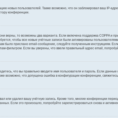
ию новых пользователей. Также возможно, что он заблокировал ваш IP-адре
атору конференции.
они верны, то возможны два варианта. Если включена поддержка COPPA и при 
уется, чтобы все новые учётные записи были активированы пользователями
ам было прислано email-сообщение, следуйте полученным инструкциям. Если
пам-фильтром. Если вы уверены, что ввели правильный адрес email, попробу
едитесь, что вы правильно вводите имя пользователя и пароль. Если данные
Также возможно, что допущена ошибка в конфигурации конференции, свяжитес
вал или удалил вашу учётную запись. Кроме того, многие конференции перио
ных. Если это произошло, попробуйте зарегистрироваться снова и активнее 