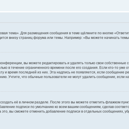
овая тема». Для размещения сообщения в теме щёлкните по кнопке «Ответит
ится внизу страниц форума или темы. Например: «Вы можете начинать темы»
конференции, вы можете редактировать и удалять только свои собственные 
ько в течение ограниченного времени после его создания. Если кто-то уже 
дату и время последней из них. Эта надпись не появляется, если сообщение 
ию. Учтите, что обычные пользователи не могут удалить сообщение, если на 
создать её в личном разделе. После этого вы можете отметить флажком пун
обавление подписи по умолчанию ко всем вашим сообщениям, сделав соотве
а это, вы сможете отменить добавление подписи в отдельных сообщениях, у