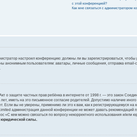
с этой конференцией?
Как мне связаться с администратором 
дминистратор настроил конференцию: должны ли вы зарегистрироваться, чтобы
 анонимным пользователям: аватары, личные сообщения, отправка email-сооб
.
 или Акт о защите частных прав ребёнка в интернете от 1998 г. — это закон Со
т, иметь на это письменное согласие родителей. Допустимо наличие иного
 Если вы не уверены, применимо ли это к вам, как к регистрирующемуся на 
Limited администрация данной конференции не может давать рекомендаций 
ос «С кем можно связаться по вопросу некорректного использования и/или ю
т юридической силы.
.