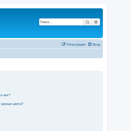
Поиск
Расширенный по
Р
е
г
и
с
т
р
а
ц
и
я
Вход
 в них?
 разные цвета?