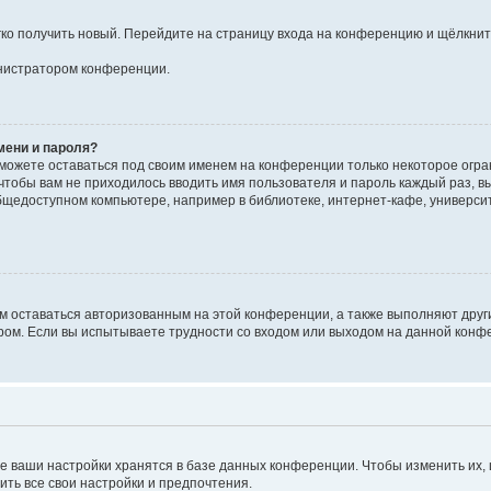
егко получить новый. Перейдите на страницу входа на конференцию и щёлкни
инистратором конференции.
мени и пароля?
сможете оставаться под своим именем на конференции только некоторое огран
 чтобы вам не приходилось вводить имя пользователя и пароль каждый раз, 
щедоступном компьютере, например в библиотеке, интернет-кафе, университе
ам оставаться авторизованным на этой конференции, а также выполняют друг
ом. Если вы испытываете трудности со входом или выходом на данной конфе
е ваши настройки хранятся в базе данных конференции. Чтобы изменить их,
ить все свои настройки и предпочтения.