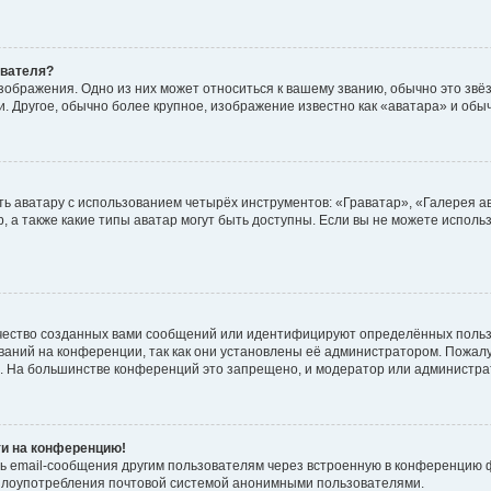
ователя?
зображения. Одно из них может относиться к вашему званию, обычно это звёзд
. Другое, обычно более крупное, изображение известно как «аватара» и обы
ь аватару с использованием четырёх инструментов: «Граватар», «Галерея а
, а также какие типы аватар могут быть доступны. Если вы не можете испол
чество созданных вами сообщений или идентифицируют определённых польз
аний на конференции, так как они установлены её администратором. Пожал
е. На большинстве конференций это запрещено, и модератор или администра
ти на конференцию!
ь email-сообщения другим пользователям через встроенную в конференцию ф
ь злоупотребления почтовой системой анонимными пользователями.