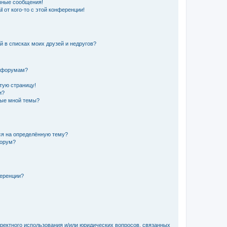
чные сообщения!
 от кого-то с этой конференции!
й в списках моих друзей и недругов?
и форумам?
стую страницу!
и?
ные мной темы?
ься на определённую тему?
форум?
ференции?
рректного использования и/или юридических вопросов, связанных