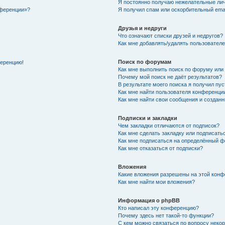
Я постоянно получаю нежелательные ли
нференции»?
Я получил спам или оскорбительный email
Друзья и недруги
Что означают списки друзей и недругов?
Как мне добавлять/удалять пользователе
Поиск по форумам
ференцию!
Как мне выполнить поиск по форуму ил
Почему мой поиск не даёт результатов?
В результате моего поиска я получил пу
Как мне найти пользователя конференци
Как мне найти свои сообщения и создан
Подписки и закладки
Чем закладки отличаются от подписок?
Как мне сделать закладку или подписат
Как мне подписаться на определённый 
Как мне отказаться от подписки?
Вложения
Какие вложения разрешены на этой кон
Как мне найти мои вложения?
Информация о phpBB
Кто написал эту конференцию?
Почему здесь нет такой-то функции?
С кем можно связаться по вопросу неко