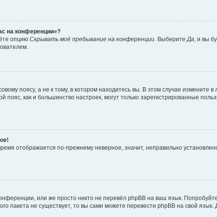
час на конференции»?
дёте опцию
Скрывать моё пребывание на конференции
. Выберите
Да
, и вы 
зователем.
вому поясу, а не к тому, в котором находитесь вы. В этом случае измените в 
овой пояс, как и большинство настроек, могут только зарегистрированные пол
ое!
о время отображается по-прежнему неверное, значит, неправильно установле
онференции, или же просто никто не перевёл phpBB на ваш язык. Попробуйт
вого пакета не существует, то вы сами можете перевести phpBB на свой язы