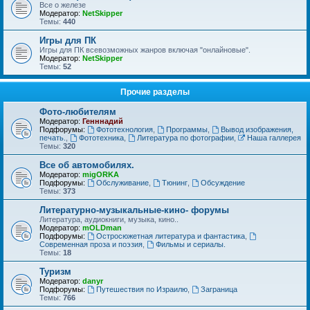
Все о железе
Модератор:
NetSkipper
Темы:
440
Игры для ПК
Игры для ПК всевозможных жанров включая "онлайновые".
Модератор:
NetSkipper
Темы:
52
Прочие разделы
Фото-любителям
Модератор:
Генннадий
Подфорумы:
Фототехнология
,
Программы
,
Вывод изображения,
печать.
,
Фототехника
,
Литература по фотографии
,
Наша галлерея
Темы:
320
Все об автомобилях.
Модератор:
migORKA
Подфорумы:
Обслуживание
,
Тюнинг
,
Обсуждение
Темы:
373
Литературно-музыкальные-кино- форумы
Литература, аудиокниги, музыка, кино..
Модератор:
mOLDman
Подфорумы:
Остросюжетная литература и фантастика
,
Современная проза и поэзия
,
Фильмы и сериалы.
Темы:
18
Туризм
Модератор:
danyr
Подфорумы:
Путешествия по Израилю
,
Заграница
Темы:
766