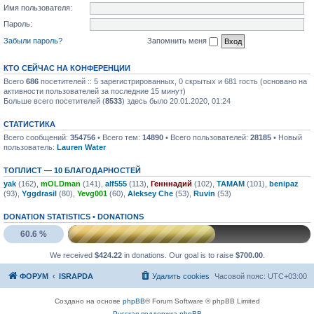
Имя пользователя:
Пароль:
Забыли пароль?
Запомнить меня
КТО СЕЙЧАС НА КОНФЕРЕНЦИИ
Всего
686
посетителей :: 5 зарегистрированных, 0 скрытых и 681 гость (основано на
активности пользователей за последние 15 минут)
Больше всего посетителей (
8533
) здесь было 20.01.2020, 01:24
СТАТИСТИКА
Всего сообщений:
354756
• Всего тем:
14890
• Всего пользователей:
28185
• Новый
пользователь:
Lauren Water
ТОПЛИСТ — 10 БЛАГОДАРНОСТЕЙ
yak
(162),
mOLDman
(141),
alf555
(113),
Генннадий
(102),
TAMAM
(101),
benipaz
(93),
Yggdrasil
(80),
Yevg001
(60),
Aleksey Che
(53),
Ruvin
(53)
DONATION STATISTICS •
DONATIONS
60.6 %
We received
$424.22
in donations. Our goal is to raise
$700.00
.
ФОРУМ
ISRAPDA
Удалить cookies
Часовой пояс:
UTC+03:00
Создано на основе
phpBB
® Forum Software © phpBB Limited
Русская поддержка phpBB