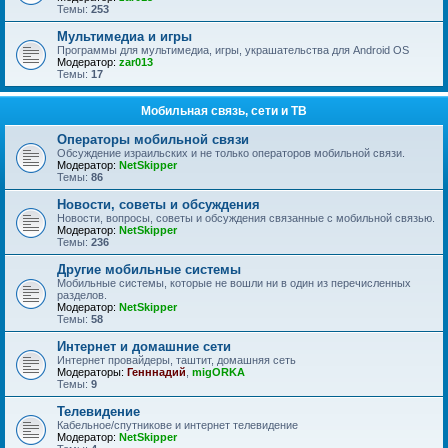
Темы:
253
Мультимедиа и игры
Программы для мультимедиа, игры, украшательства для Android OS
Модератор:
zar013
Темы:
17
Мобильная связь, сети и ТВ
Операторы мобильной связи
Обсуждение израильских и не только операторов мобильной связи.
Модератор:
NetSkipper
Темы:
86
Новости, советы и обсуждения
Новости, вопросы, советы и обсуждения связанные с мобильной связью.
Модератор:
NetSkipper
Темы:
236
Другие мобильные системы
Мобильные системы, которые не вошли ни в один из перечисленных
разделов.
Модератор:
NetSkipper
Темы:
58
Интернет и домашние сети
Интернет провайдеры, таштит, домашняя сеть
Модераторы:
Генннадий
,
migORKA
Темы:
9
Телевидение
Кабельное/спутникове и интернет телевидение
Модератор:
NetSkipper