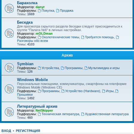
Барахолка
Модератор:
danyr
Подфорумы:
Покупка
,
Продажа
Темы:
1669
Беседка
Для просмотра скрытого раздела беседки следует присоединиться к
группе "Палата №6" в личных настройках.
Модератор:
mOLDman
Подфорумы:
Околотехнические темы
,
Требуется помощь
,
Разговоры обо всем
Темы:
4103
Архив
Symbian
Подфорумы:
Устройства
,
Программы
,
Мультимедиа и игры
Темы:
126
Windows Mobile
Персональные помощники, коммуникаторы, смартфоны на платформе
Windows Mobile (Windows CE)
Подфорумы:
Программы
,
Устройство (Hardware)
,
Игры
,
Прошивки
Темы:
1492
Литературный архив
Модератор:
NetSkipper
Подфорумы:
Техническая литература
,
Художественная литература
Темы:
460
ВХОД
•
Р
Е
Г
И
С
Т
Р
А
Ц
И
Я