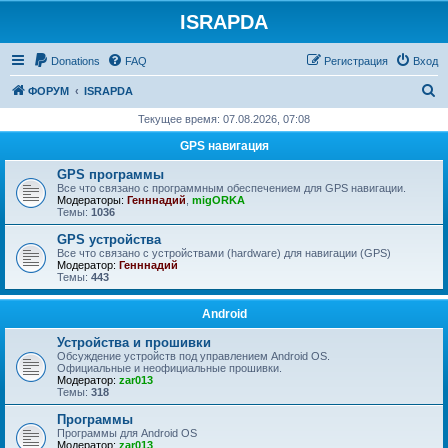
ISRAPDA
Регистрация
Donations
FAQ
Р
е
г
и
с
т
р
а
ц
и
я
Вход
П
ФОРУМ
ISRAPDA
о
Текущее время: 07.08.2026, 07:08
и
GPS навигация
с
GPS программы
к
Все что связано с программным обеспечением для GPS навигации.
Модераторы:
Генннадий
,
migORKA
Темы:
1036
GPS устройства
Все что связано с устройствами (hardware) для навигации (GPS)
Модератор:
Генннадий
Темы:
443
Android
Устройства и прошивки
Обсуждение устройств под управлением Android OS.
Официальные и неофициальные прошивки.
Модератор:
zar013
Темы:
318
Программы
Программы для Android OS
Модератор:
zar013