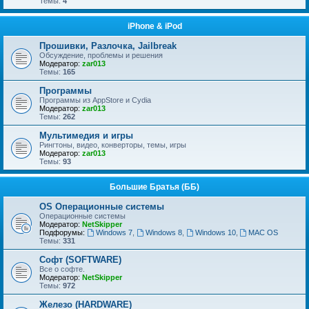
Темы:
4
iPhone & iPod
Прошивки, Разлочка, Jailbreak
Обсуждение, проблемы и решения
Модератор:
zar013
Темы:
165
Программы
Программы из AppStore и Cydia
Модератор:
zar013
Темы:
262
Мультимедия и игры
Рингтоны, видео, конверторы, темы, игры
Модератор:
zar013
Темы:
93
Большие Братья (ББ)
OS Операционные системы
Операционные сиcтемы
Модератор:
NetSkipper
Подфорумы:
Windows 7
,
Windows 8
,
Windows 10
,
MAC OS
Темы:
331
Софт (SOFTWARE)
Все о софте.
Модератор:
NetSkipper
Темы:
972
Железо (HARDWARE)