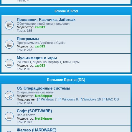
Темы:
4
iPhone & iPod
Прошивки, Разлочка, Jailbreak
Обсуждение, проблемы и решения
Модератор:
zar013
Темы:
165
Программы
Программы из AppStore и Cydia
Модератор:
zar013
Темы:
262
Мультимедия и игры
Рингтоны, видео, конверторы, темы, игры
Модератор:
zar013
Темы:
93
Большие Братья (ББ)
OS Операционные системы
Операционные сиcтемы
Модератор:
NetSkipper
Подфорумы:
Windows 7
,
Windows 8
,
Windows 10
,
MAC OS
Темы:
331
Софт (SOFTWARE)
Все о софте.
Модератор:
NetSkipper
Темы:
972
Железо (HARDWARE)