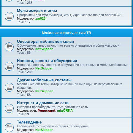
Темы:
253
Мультимедиа и игры
Программы для мультимедиа, игры, украшательства для Android OS
Модератор:
zar013
Темы:
17
Мобильная связь, сети и ТВ
Операторы мобильной связи
Обсуждение израильских и не только операторов мобильной связи.
Модератор:
NetSkipper
Темы:
86
Новости, советы и обсуждения
Новости, вопросы, советы и обсуждения связанные с мобильной связью.
Модератор:
NetSkipper
Темы:
236
Другие мобильные системы
Мобильные системы, которые не вошли ни в один из перечисленных
разделов.
Модератор:
NetSkipper
Темы:
58
Интернет и домашние сети
Интернет провайдеры, таштит, домашняя сеть
Модераторы:
Генннадий
,
migORKA
Темы:
9
Телевидение
Кабельное/спутникове и интернет телевидение
Модератор:
NetSkipper