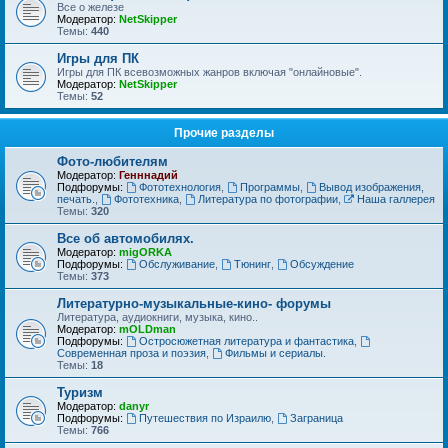
Все о железе
Модератор:
NetSkipper
Темы:
440
Игры для ПК
Игры для ПК всевозможных жанров включая "онлайновые".
Модератор:
NetSkipper
Темы:
52
Прочие разделы
Фото-любителям
Модератор:
Генннадий
Подфорумы:
Фототехнология
,
Программы
,
Вывод изображения,
печать.
,
Фототехника
,
Литература по фотографии
,
Наша галлерея
Темы:
320
Все об автомобилях.
Модератор:
migORKA
Подфорумы:
Обслуживание
,
Тюнинг
,
Обсуждение
Темы:
373
Литературно-музыкальные-кино- форумы
Литература, аудиокниги, музыка, кино..
Модератор:
mOLDman
Подфорумы:
Остросюжетная литература и фантастика
,
Современная проза и поэзия
,
Фильмы и сериалы.
Темы:
18
Туризм
Модератор:
danyr
Подфорумы:
Путешествия по Израилю
,
Заграница
Темы:
766