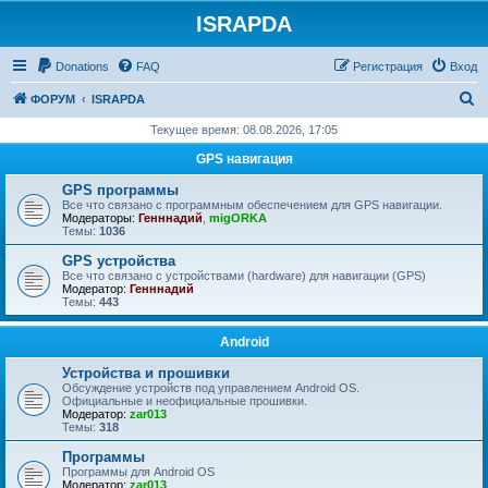
ISRAPDA
Регистрация
Donations
FAQ
Р
е
г
и
с
т
р
а
ц
и
я
Вход
П
ФОРУМ
ISRAPDA
о
Текущее время: 08.08.2026, 17:05
и
GPS навигация
с
GPS программы
к
Все что связано с программным обеспечением для GPS навигации.
Модераторы:
Генннадий
,
migORKA
Темы:
1036
GPS устройства
Все что связано с устройствами (hardware) для навигации (GPS)
Модератор:
Генннадий
Темы:
443
Android
Устройства и прошивки
Обсуждение устройств под управлением Android OS.
Официальные и неофициальные прошивки.
Модератор:
zar013
Темы:
318
Программы
Программы для Android OS
Модератор:
zar013