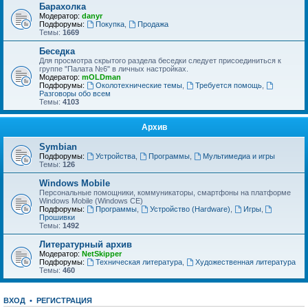
Барахолка
Модератор:
danyr
Подфорумы:
Покупка
,
Продажа
Темы:
1669
Беседка
Для просмотра скрытого раздела беседки следует присоединиться к
группе "Палата №6" в личных настройках.
Модератор:
mOLDman
Подфорумы:
Околотехнические темы
,
Требуется помощь
,
Разговоры обо всем
Темы:
4103
Архив
Symbian
Подфорумы:
Устройства
,
Программы
,
Мультимедиа и игры
Темы:
126
Windows Mobile
Персональные помощники, коммуникаторы, смартфоны на платформе
Windows Mobile (Windows CE)
Подфорумы:
Программы
,
Устройство (Hardware)
,
Игры
,
Прошивки
Темы:
1492
Литературный архив
Модератор:
NetSkipper
Подфорумы:
Техническая литература
,
Художественная литература
Темы:
460
ВХОД
•
Р
Е
Г
И
С
Т
Р
А
Ц
И
Я