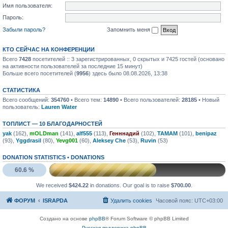
Имя пользователя:
Пароль:
Забыли пароль?
Запомнить меня
КТО СЕЙЧАС НА КОНФЕРЕНЦИИ
Всего
7428
посетителей :: 3 зарегистрированных, 0 скрытых и 7425 гостей (основано
на активности пользователей за последние 15 минут)
Больше всего посетителей (
9956
) здесь было 08.08.2026, 13:38
СТАТИСТИКА
Всего сообщений:
354760
• Всего тем:
14890
• Всего пользователей:
28185
• Новый
пользователь:
Lauren Water
ТОПЛИСТ — 10 БЛАГОДАРНОСТЕЙ
yak
(162),
mOLDman
(141),
alf555
(113),
Генннадий
(102),
TAMAM
(101),
benipaz
(93),
Yggdrasil
(80),
Yevg001
(60),
Aleksey Che
(53),
Ruvin
(53)
DONATION STATISTICS •
DONATIONS
60.6 %
We received
$424.22
in donations. Our goal is to raise
$700.00
.
ФОРУМ
ISRAPDA
Удалить cookies
Часовой пояс:
UTC+03:00
Создано на основе
phpBB
® Forum Software © phpBB Limited
Русская поддержка phpBB