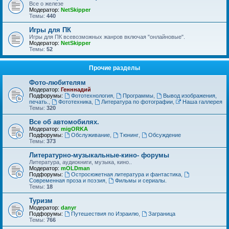
Все о железе
Модератор:
NetSkipper
Темы:
440
Игры для ПК
Игры для ПК всевозможных жанров включая "онлайновые".
Модератор:
NetSkipper
Темы:
52
Прочие разделы
Фото-любителям
Модератор:
Генннадий
Подфорумы:
Фототехнология
,
Программы
,
Вывод изображения,
печать.
,
Фототехника
,
Литература по фотографии
,
Наша галлерея
Темы:
320
Все об автомобилях.
Модератор:
migORKA
Подфорумы:
Обслуживание
,
Тюнинг
,
Обсуждение
Темы:
373
Литературно-музыкальные-кино- форумы
Литература, аудиокниги, музыка, кино..
Модератор:
mOLDman
Подфорумы:
Остросюжетная литература и фантастика
,
Современная проза и поэзия
,
Фильмы и сериалы.
Темы:
18
Туризм
Модератор:
danyr
Подфорумы:
Путешествия по Израилю
,
Заграница
Темы:
766