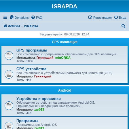
ISRAPDA
Регистрация
Donations
FAQ
Р
е
г
и
с
т
р
а
ц
и
я
Вход
П
ФОРУМ
ISRAPDA
о
Текущее время: 09.08.2026, 12:44
и
GPS навигация
с
GPS программы
к
Все что связано с программным обеспечением для GPS навигации.
Модераторы:
Генннадий
,
migORKA
Темы:
1036
GPS устройства
Все что связано с устройствами (hardware) для навигации (GPS)
Модератор:
Генннадий
Темы:
443
Android
Устройства и прошивки
Обсуждение устройств под управлением Android OS.
Официальные и неофициальные прошивки.
Модератор:
zar013
Темы:
318
Программы
Программы для Android OS
Модератор:
zar013