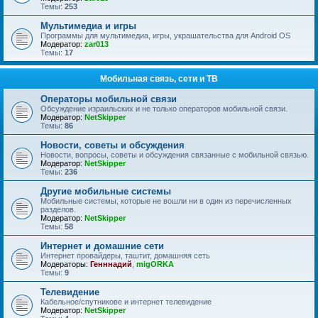
Темы:
253
Мультимедиа и игры
Программы для мультимедиа, игры, украшательства для Android OS
Модератор:
zar013
Темы:
17
Мобильная связь, сети и ТВ
Операторы мобильной связи
Обсуждение израильских и не только операторов мобильной связи.
Модератор:
NetSkipper
Темы:
86
Новости, советы и обсуждения
Новости, вопросы, советы и обсуждения связанные с мобильной связью.
Модератор:
NetSkipper
Темы:
236
Другие мобильные системы
Мобильные системы, которые не вошли ни в один из перечисленных
разделов.
Модератор:
NetSkipper
Темы:
58
Интернет и домашние сети
Интернет провайдеры, таштит, домашняя сеть
Модераторы:
Генннадий
,
migORKA
Темы:
9
Телевидение
Кабельное/спутникове и интернет телевидение
Модератор:
NetSkipper