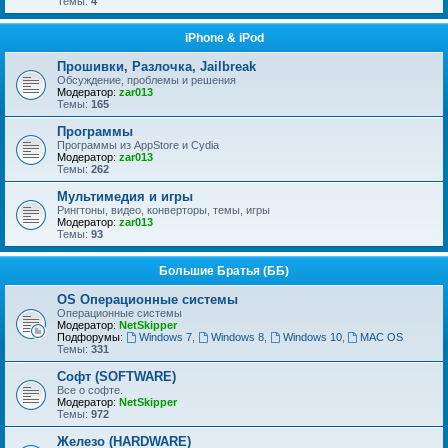
Темы:
4
iPhone & iPod
Прошивки, Разлочка, Jailbreak
Обсуждение, проблемы и решения
Модератор:
zar013
Темы:
165
Программы
Программы из AppStore и Cydia
Модератор:
zar013
Темы:
262
Мультимедия и игры
Рингтоны, видео, конверторы, темы, игры
Модератор:
zar013
Темы:
93
Большие Братья (ББ)
OS Операционные системы
Операционные сиcтемы
Модератор:
NetSkipper
Подфорумы:
Windows 7
,
Windows 8
,
Windows 10
,
MAC OS
Темы:
331
Софт (SOFTWARE)
Все о софте.
Модератор:
NetSkipper
Темы:
972
Железо (HARDWARE)