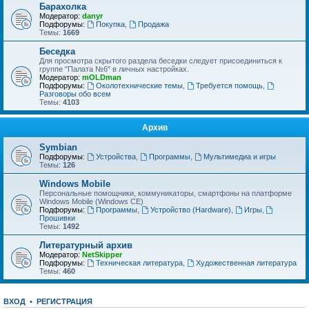
Барахолка
Модератор:
danyr
Подфорумы:
Покупка
,
Продажа
Темы:
1669
Беседка
Для просмотра скрытого раздела беседки следует присоединиться к
группе "Палата №6" в личных настройках.
Модератор:
mOLDman
Подфорумы:
Околотехнические темы
,
Требуется помощь
,
Разговоры обо всем
Темы:
4103
Архив
Symbian
Подфорумы:
Устройства
,
Программы
,
Мультимедиа и игры
Темы:
126
Windows Mobile
Персональные помощники, коммуникаторы, смартфоны на платформе
Windows Mobile (Windows CE)
Подфорумы:
Программы
,
Устройство (Hardware)
,
Игры
,
Прошивки
Темы:
1492
Литературный архив
Модератор:
NetSkipper
Подфорумы:
Техническая литература
,
Художественная литература
Темы:
460
ВХОД
•
Р
Е
Г
И
С
Т
Р
А
Ц
И
Я