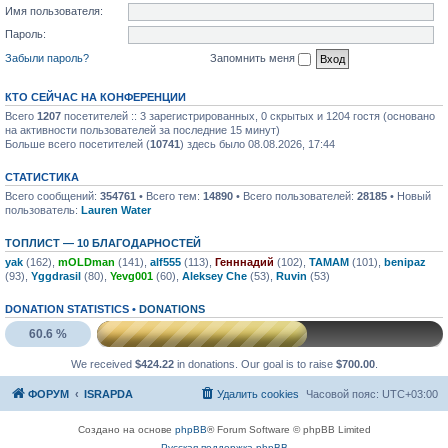
Имя пользователя:
Пароль:
Забыли пароль?
Запомнить меня
КТО СЕЙЧАС НА КОНФЕРЕНЦИИ
Всего
1207
посетителей :: 3 зарегистрированных, 0 скрытых и 1204 гостя (основано
на активности пользователей за последние 15 минут)
Больше всего посетителей (
10741
) здесь было 08.08.2026, 17:44
СТАТИСТИКА
Всего сообщений:
354761
• Всего тем:
14890
• Всего пользователей:
28185
• Новый
пользователь:
Lauren Water
ТОПЛИСТ — 10 БЛАГОДАРНОСТЕЙ
yak
(162),
mOLDman
(141),
alf555
(113),
Генннадий
(102),
TAMAM
(101),
benipaz
(93),
Yggdrasil
(80),
Yevg001
(60),
Aleksey Che
(53),
Ruvin
(53)
DONATION STATISTICS •
DONATIONS
60.6 %
We received
$424.22
in donations. Our goal is to raise
$700.00
.
ФОРУМ
ISRAPDA
Удалить cookies
Часовой пояс:
UTC+03:00
Создано на основе
phpBB
® Forum Software © phpBB Limited
Русская поддержка phpBB