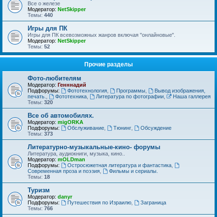
Все о железе
Модератор:
NetSkipper
Темы:
440
Игры для ПК
Игры для ПК всевозможных жанров включая "онлайновые".
Модератор:
NetSkipper
Темы:
52
Прочие разделы
Фото-любителям
Модератор:
Генннадий
Подфорумы:
Фототехнология
,
Программы
,
Вывод изображения,
печать.
,
Фототехника
,
Литература по фотографии
,
Наша галлерея
Темы:
320
Все об автомобилях.
Модератор:
migORKA
Подфорумы:
Обслуживание
,
Тюнинг
,
Обсуждение
Темы:
373
Литературно-музыкальные-кино- форумы
Литература, аудиокниги, музыка, кино..
Модератор:
mOLDman
Подфорумы:
Остросюжетная литература и фантастика
,
Современная проза и поэзия
,
Фильмы и сериалы.
Темы:
18
Туризм
Модератор:
danyr
Подфорумы:
Путешествия по Израилю
,
Заграница
Темы:
766