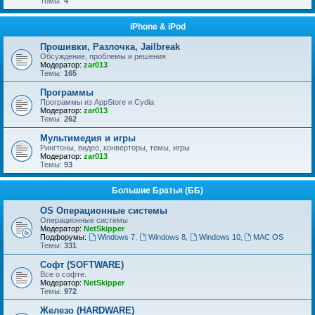
Темы:
4
iPhone & iPod
Прошивки, Разлочка, Jailbreak
Обсуждение, проблемы и решения
Модератор:
zar013
Темы:
165
Программы
Программы из AppStore и Cydia
Модератор:
zar013
Темы:
262
Мультимедия и игры
Рингтоны, видео, конверторы, темы, игры
Модератор:
zar013
Темы:
93
Большие Братья (ББ)
OS Операционные системы
Операционные сиcтемы
Модератор:
NetSkipper
Подфорумы:
Windows 7
,
Windows 8
,
Windows 10
,
MAC OS
Темы:
331
Софт (SOFTWARE)
Все о софте.
Модератор:
NetSkipper
Темы:
972
Железо (HARDWARE)