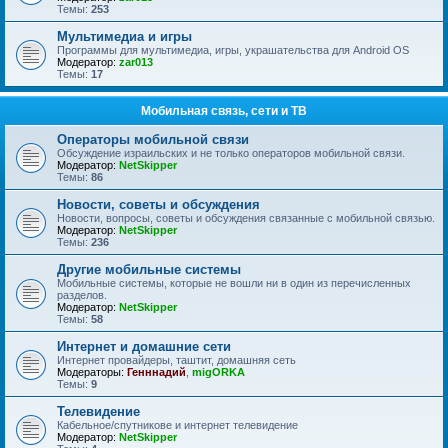
Темы:
253
Мультимедиа и игры
Программы для мультимедиа, игры, украшательства для Android OS
Модератор:
zar013
Темы:
17
Мобильная связь, сети и ТВ
Операторы мобильной связи
Обсуждение израильских и не только операторов мобильной связи.
Модератор:
NetSkipper
Темы:
86
Новости, советы и обсуждения
Новости, вопросы, советы и обсуждения связанные с мобильной связью.
Модератор:
NetSkipper
Темы:
236
Другие мобильные системы
Мобильные системы, которые не вошли ни в один из перечисленных
разделов.
Модератор:
NetSkipper
Темы:
58
Интернет и домашние сети
Интернет провайдеры, таштит, домашняя сеть
Модераторы:
Генннадий
,
migORKA
Темы:
9
Телевидение
Кабельное/спутникове и интернет телевидение
Модератор:
NetSkipper