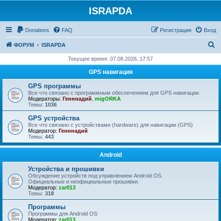
ISRAPDA
Регистрация
Donations
FAQ
Р
е
г
и
с
т
р
а
ц
и
я
Вход
П
ФОРУМ
ISRAPDA
о
Текущее время: 07.08.2026, 17:57
и
GPS навигация
с
GPS программы
к
Все что связано с программным обеспечением для GPS навигации.
Модераторы:
Генннадий
,
migORKA
Темы:
1036
GPS устройства
Все что связано с устройствами (hardware) для навигации (GPS)
Модератор:
Генннадий
Темы:
443
Android
Устройства и прошивки
Обсуждение устройств под управлением Android OS.
Официальные и неофициальные прошивки.
Модератор:
zar013
Темы:
318
Программы
Программы для Android OS
Модератор:
zar013