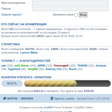
Имя пользователя:
Пароль:
Забыли пароль?
Запомнить меня
КТО СЕЙЧАС НА КОНФЕРЕНЦИИ
Всего
915
посетителей :: 7 зарегистрированных, 0 скрытых и 908 гостей (основано
на активности пользователей за последние 15 минут)
Больше всего посетителей (
8533
) здесь было 20.01.2020, 01:24
СТАТИСТИКА
Всего сообщений:
354758
• Всего тем:
14890
• Всего пользователей:
28185
• Новый
пользователь:
Lauren Water
ТОПЛИСТ — 10 БЛАГОДАРНОСТЕЙ
yak
(162),
mOLDman
(141),
alf555
(113),
Генннадий
(102),
TAMAM
(101),
benipaz
(93),
Yggdrasil
(80),
Yevg001
(60),
Aleksey Che
(53),
Ruvin
(53)
DONATION STATISTICS •
DONATIONS
60.6 %
We received
$424.22
in donations. Our goal is to raise
$700.00
.
ФОРУМ
ISRAPDA
Удалить cookies
Часовой пояс:
UTC+03:00
Создано на основе
phpBB
® Forum Software © phpBB Limited
Русская поддержка phpBB