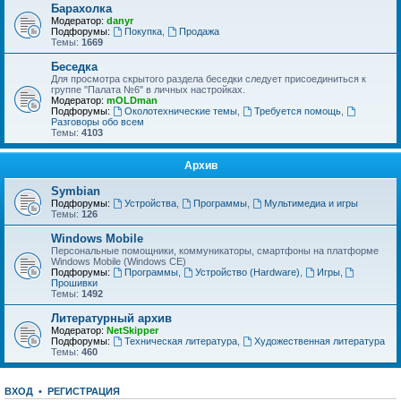
Барахолка
Модератор:
danyr
Подфорумы:
Покупка
,
Продажа
Темы:
1669
Беседка
Для просмотра скрытого раздела беседки следует присоединиться к
группе "Палата №6" в личных настройках.
Модератор:
mOLDman
Подфорумы:
Околотехнические темы
,
Требуется помощь
,
Разговоры обо всем
Темы:
4103
Архив
Symbian
Подфорумы:
Устройства
,
Программы
,
Мультимедиа и игры
Темы:
126
Windows Mobile
Персональные помощники, коммуникаторы, смартфоны на платформе
Windows Mobile (Windows CE)
Подфорумы:
Программы
,
Устройство (Hardware)
,
Игры
,
Прошивки
Темы:
1492
Литературный архив
Модератор:
NetSkipper
Подфорумы:
Техническая литература
,
Художественная литература
Темы:
460
ВХОД
•
Р
Е
Г
И
С
Т
Р
А
Ц
И
Я