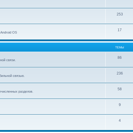
253
17
 Android OS
ТЕМЫ
86
ной связи.
236
бильной связью.
58
ечисленных разделов.
9
4