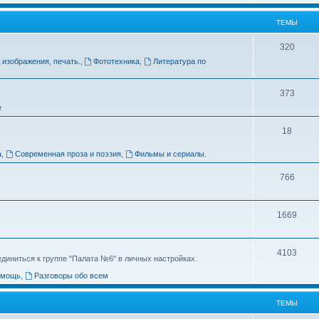
ТЕМЫ
320
 изображения, печать.
,
Фототехника
,
Литература по
373
е
18
а
,
Современная проза и поэзия
,
Фильмы и сериалы.
766
1669
4103
диниться к группе "Палата №6" в личных настройках.
омощь
,
Разговоры обо всем
ТЕМЫ