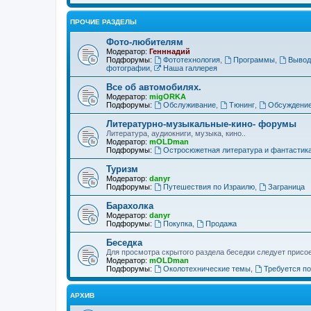
ПРОЧИЕ РАЗДЕЛЫ
Фото-любителям
Модератор:
Генннадий
Подфорумы:
Фототехнология
,
Программы
,
Вывод
фотографии
,
Наша галлерея
Все об автомобилях.
Модератор:
migORKA
Подфорумы:
Обслуживание
,
Тюнинг
,
Обсуждени
Литературно-музыкальные-кино- форумы
Литература, аудиокниги, музыка, кино..
Модератор:
mOLDman
Подфорумы:
Остросюжетная литература и фантастик
Туризм
Модератор:
danyr
Подфорумы:
Путешествия по Израилю
,
Заграница
Барахолка
Модератор:
danyr
Подфорумы:
Покупка
,
Продажа
Беседка
Для просмотра скрытого раздела беседки следует присое
Модератор:
mOLDman
Подфорумы:
Околотехнические темы
,
Требуется п
АРХИВ