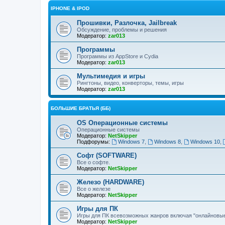
IPHONE & IPOD
Прошивки, Разлочка, Jailbreak
Обсуждение, проблемы и решения
Модератор:
zar013
Программы
Программы из AppStore и Cydia
Модератор:
zar013
Мультимедия и игры
Рингтоны, видео, конверторы, темы, игры
Модератор:
zar013
БОЛЬШИЕ БРАТЬЯ (ББ)
OS Операционные системы
Операционные сиcтемы
Модератор:
NetSkipper
Подфорумы:
Windows 7
,
Windows 8
,
Windows 10
,
Софт (SOFTWARE)
Все о софте.
Модератор:
NetSkipper
Железо (HARDWARE)
Все о железе
Модератор:
NetSkipper
Игры для ПК
Игры для ПК всевозможных жанров включая "онлайновые
Модератор:
NetSkipper