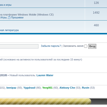
126
иа и игры
1492
а платформе Windows Mobile (Windows CE)
Игры
,
Прошивки
460
ная литература
Забыли пароль?
|
Запомнить меня
тей (основано на активности пользователей за последние 15 минут)
28185
• Новый пользователь:
Lauren Water
101),
benipaz
(93),
Yggdrasil
(80),
Yevg001
(60),
Aleksey Che
(53),
Ruvin
(53)