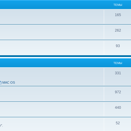
ТЕМЫ
165
262
93
ТЕМЫ
331
MAC OS
972
440
52
".