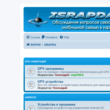
Регистрация
Ссылки
Donations
FAQ
ФОРУМ
ISRAPDA
GPS НАВИГАЦИЯ
GPS программы
Все что связано с программным обеспечением для GPS 
Модераторы:
Генннадий
,
migORKA
GPS устройства
Все что связано с устройствами (hardware) для навигац
Модератор:
Генннадий
ANDROID
Устройства и прошивки
Обсуждение устройств под управлением Android OS.