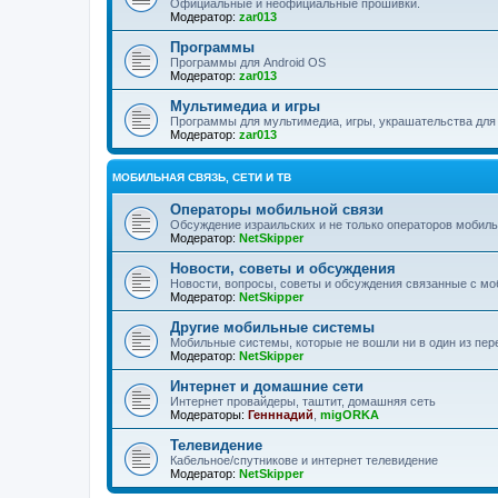
Официальные и неофициальные прошивки.
Модератор:
zar013
Программы
Программы для Android OS
Модератор:
zar013
Мультимедиа и игры
Программы для мультимедиа, игры, украшательства для
Модератор:
zar013
МОБИЛЬНАЯ СВЯЗЬ, СЕТИ И ТВ
Операторы мобильной связи
Обсуждение израильских и не только операторов мобиль
Модератор:
NetSkipper
Новости, советы и обсуждения
Новости, вопросы, советы и обсуждения связанные с мо
Модератор:
NetSkipper
Другие мобильные системы
Мобильные системы, которые не вошли ни в один из пер
Модератор:
NetSkipper
Интернет и домашние сети
Интернет провайдеры, таштит, домашняя сеть
Модераторы:
Генннадий
,
migORKA
Телевидение
Кабельное/спутникове и интернет телевидение
Модератор:
NetSkipper