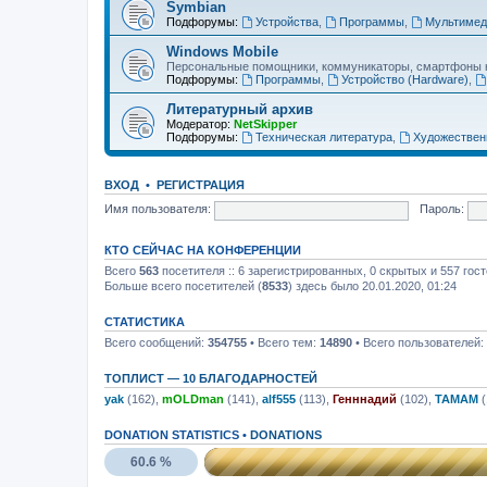
Symbian
Подфорумы:
Устройства
,
Программы
,
Мультимед
Windows Mobile
Персональные помощники, коммуникаторы, смартфоны н
Подфорумы:
Программы
,
Устройство (Hardware)
,
Литературный архив
Модератор:
NetSkipper
Подфорумы:
Техническая литература
,
Художествен
ВХОД
•
Р
Е
Г
И
С
Т
Р
А
Ц
И
Я
Имя пользователя:
Пароль:
КТО СЕЙЧАС НА КОНФЕРЕНЦИИ
Всего
563
посетителя :: 6 зарегистрированных, 0 скрытых и 557 гос
Больше всего посетителей (
8533
) здесь было 20.01.2020, 01:24
СТАТИСТИКА
Всего сообщений:
354755
• Всего тем:
14890
• Всего пользователей:
ТОПЛИСТ — 10 БЛАГОДАРНОСТЕЙ
yak
(162),
mOLDman
(141),
alf555
(113),
Генннадий
(102),
TAMAM
(
DONATION STATISTICS •
DONATIONS
60.6 %