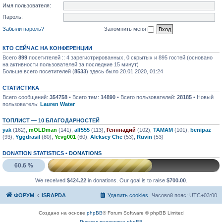
Имя пользователя:
Пароль:
Забыли пароль?
Запомнить меня
КТО СЕЙЧАС НА КОНФЕРЕНЦИИ
Всего
899
посетителей :: 4 зарегистрированных, 0 скрытых и 895 гостей (основано
на активности пользователей за последние 15 минут)
Больше всего посетителей (
8533
) здесь было 20.01.2020, 01:24
СТАТИСТИКА
Всего сообщений:
354758
• Всего тем:
14890
• Всего пользователей:
28185
• Новый
пользователь:
Lauren Water
ТОПЛИСТ — 10 БЛАГОДАРНОСТЕЙ
yak
(162),
mOLDman
(141),
alf555
(113),
Генннадий
(102),
TAMAM
(101),
benipaz
(93),
Yggdrasil
(80),
Yevg001
(60),
Aleksey Che
(53),
Ruvin
(53)
DONATION STATISTICS •
DONATIONS
60.6 %
We received
$424.22
in donations. Our goal is to raise
$700.00
.
ФОРУМ
ISRAPDA
Удалить cookies
Часовой пояс:
UTC+03:00
Создано на основе
phpBB
® Forum Software © phpBB Limited
Русская поддержка phpBB