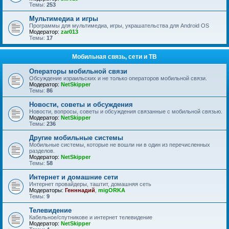
Темы:
253
Мультимедиа и игры
Программы для мультимедиа, игры, украшательства для Android OS
Модератор:
zar013
Темы:
17
Мобильная связь, сети и ТВ
Операторы мобильной связи
Обсуждение израильских и не только операторов мобильной связи.
Модератор:
NetSkipper
Темы:
86
Новости, советы и обсуждения
Новости, вопросы, советы и обсуждения связанные с мобильной связью.
Модератор:
NetSkipper
Темы:
236
Другие мобильные системы
Мобильные системы, которые не вошли ни в один из перечисленных
разделов.
Модератор:
NetSkipper
Темы:
58
Интернет и домашние сети
Интернет провайдеры, таштит, домашняя сеть
Модераторы:
Генннадий
,
migORKA
Темы:
9
Телевидение
Кабельное/спутникове и интернет телевидение
Модератор:
NetSkipper