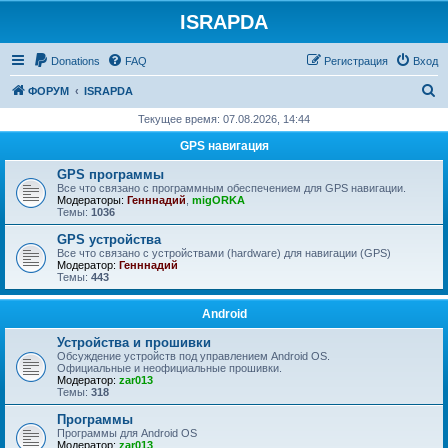
ISRAPDA
Регистрация
Donations
FAQ
Р
е
г
и
с
т
р
а
ц
и
я
Вход
П
ФОРУМ
ISRAPDA
о
Текущее время: 07.08.2026, 14:44
и
GPS навигация
с
GPS программы
к
Все что связано с программным обеспечением для GPS навигации.
Модераторы:
Генннадий
,
migORKA
Темы:
1036
GPS устройства
Все что связано с устройствами (hardware) для навигации (GPS)
Модератор:
Генннадий
Темы:
443
Android
Устройства и прошивки
Обсуждение устройств под управлением Android OS.
Официальные и неофициальные прошивки.
Модератор:
zar013
Темы:
318
Программы
Программы для Android OS
Модератор:
zar013