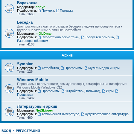
Барахолка
Модератор:
danyr
Подфорумы:
Покупка
,
Продажа
Темы:
1669
Беседка
Для просмотра скрытого раздела беседки следует присоединиться к
группе "Палата №6" в личных настройках.
Модератор:
mOLDman
Подфорумы:
Околотехнические темы
,
Требуется помощь
,
Разговоры обо всем
Темы:
4103
Архив
Symbian
Подфорумы:
Устройства
,
Программы
,
Мультимедиа и игры
Темы:
126
Windows Mobile
Персональные помощники, коммуникаторы, смартфоны на платформе
Windows Mobile (Windows CE)
Подфорумы:
Программы
,
Устройство (Hardware)
,
Игры
,
Прошивки
Темы:
1492
Литературный архив
Модератор:
NetSkipper
Подфорумы:
Техническая литература
,
Художественная литература
Темы:
460
ВХОД
•
Р
Е
Г
И
С
Т
Р
А
Ц
И
Я