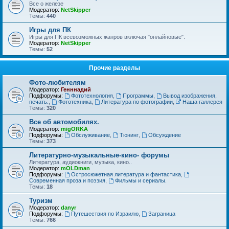
Все о железе
Модератор:
NetSkipper
Темы:
440
Игры для ПК
Игры для ПК всевозможных жанров включая "онлайновые".
Модератор:
NetSkipper
Темы:
52
Прочие разделы
Фото-любителям
Модератор:
Генннадий
Подфорумы:
Фототехнология
,
Программы
,
Вывод изображения,
печать.
,
Фототехника
,
Литература по фотографии
,
Наша галлерея
Темы:
320
Все об автомобилях.
Модератор:
migORKA
Подфорумы:
Обслуживание
,
Тюнинг
,
Обсуждение
Темы:
373
Литературно-музыкальные-кино- форумы
Литература, аудиокниги, музыка, кино..
Модератор:
mOLDman
Подфорумы:
Остросюжетная литература и фантастика
,
Современная проза и поэзия
,
Фильмы и сериалы.
Темы:
18
Туризм
Модератор:
danyr
Подфорумы:
Путешествия по Израилю
,
Заграница
Темы:
766