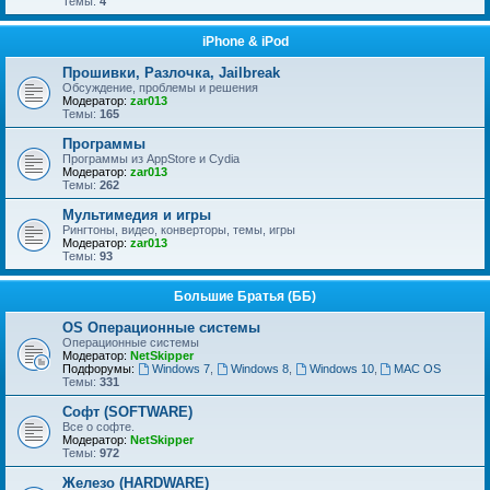
Темы:
4
iPhone & iPod
Прошивки, Разлочка, Jailbreak
Обсуждение, проблемы и решения
Модератор:
zar013
Темы:
165
Программы
Программы из AppStore и Cydia
Модератор:
zar013
Темы:
262
Мультимедия и игры
Рингтоны, видео, конверторы, темы, игры
Модератор:
zar013
Темы:
93
Большие Братья (ББ)
OS Операционные системы
Операционные сиcтемы
Модератор:
NetSkipper
Подфорумы:
Windows 7
,
Windows 8
,
Windows 10
,
MAC OS
Темы:
331
Софт (SOFTWARE)
Все о софте.
Модератор:
NetSkipper
Темы:
972
Железо (HARDWARE)