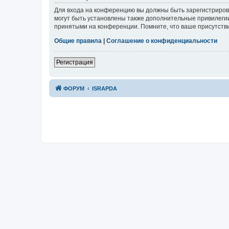
Для входа на конференцию вы должны быть зарегистриров
могут быть установлены также дополнительные привилегии
принятыми на конференции. Помните, что ваше присутстви
Общие правила
|
Соглашение о конфиденциальности
Р
е
г
и
с
т
р
а
ц
и
я
ФОРУМ
ISRAPDA