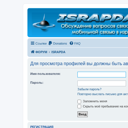
Регистрация
Ссылки
Donations
FAQ
ФОРУМ
ISRAPDA
Для просмотра профилей вы должны быть ав
Имя пользователя:
Пароль:
Забыли пароль?
Повторно выслать письмо для акт
Запомнить меня
Скрыть моё пребывание на кон
Р
Е
Г
И
С
Т
Р
А
Ц
И
Я