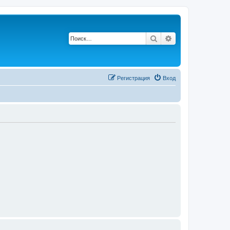
Поиск
Расширенный по
Р
е
г
и
с
т
р
а
ц
и
я
Вход