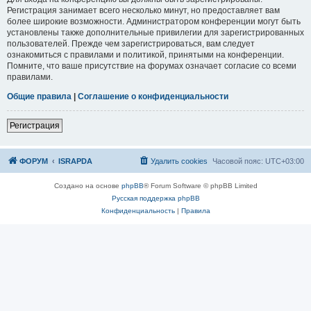
Регистрация занимает всего несколько минут, но предоставляет вам
более широкие возможности. Администратором конференции могут быть
установлены также дополнительные привилегии для зарегистрированных
пользователей. Прежде чем зарегистрироваться, вам следует
ознакомиться с правилами и политикой, принятыми на конференции.
Помните, что ваше присутствие на форумах означает согласие со всеми
правилами.
Общие правила
|
Соглашение о конфиденциальности
Р
е
г
и
с
т
р
а
ц
и
я
ФОРУМ
ISRAPDA
Удалить cookies
Часовой пояс:
UTC+03:00
Создано на основе
phpBB
® Forum Software © phpBB Limited
Русская поддержка phpBB
Конфиденциальность
|
Правила