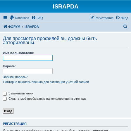
ISRAPDA
Регистрация
Donations
FAQ
Р
е
г
и
с
т
р
а
ц
и
я
Вход
П
ФОРУМ
ISRAPDA
о
Для просмотра профилей вы должны быть
и
авторизованы.
с
Имя пользователя:
к
Пароль:
Забыли пароль?
Повторно выслать письмо для активации учётной записи
Запомнить меня
Скрыть моё пребывание на конференции в этот раз
Р
Е
Г
И
С
Т
Р
А
Ц
И
Я
Для входа на конференцию вы должны быть зарегистрированы.