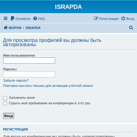
ISRAPDA
Регистрация
Donations
FAQ
Р
е
г
и
с
т
р
а
ц
и
я
Вход
П
ФОРУМ
ISRAPDA
о
Для просмотра профилей вы должны быть
и
авторизованы.
с
Имя пользователя:
к
Пароль:
Забыли пароль?
Повторно выслать письмо для активации учётной записи
Запомнить меня
Скрыть моё пребывание на конференции в этот раз
Р
Е
Г
И
С
Т
Р
А
Ц
И
Я
Для входа на конференцию вы должны быть зарегистрированы.