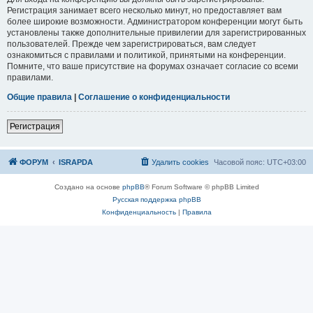
Регистрация занимает всего несколько минут, но предоставляет вам
более широкие возможности. Администратором конференции могут быть
установлены также дополнительные привилегии для зарегистрированных
пользователей. Прежде чем зарегистрироваться, вам следует
ознакомиться с правилами и политикой, принятыми на конференции.
Помните, что ваше присутствие на форумах означает согласие со всеми
правилами.
Общие правила
|
Соглашение о конфиденциальности
Р
е
г
и
с
т
р
а
ц
и
я
ФОРУМ
ISRAPDA
Удалить cookies
Часовой пояс:
UTC+03:00
Создано на основе
phpBB
® Forum Software © phpBB Limited
Русская поддержка phpBB
Конфиденциальность
|
Правила