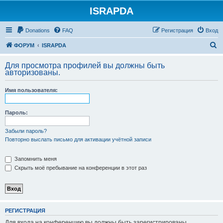
ISRAPDA
Регистрация
Donations
FAQ
Р
е
г
и
с
т
р
а
ц
и
я
Вход
П
ФОРУМ
ISRAPDA
о
Для просмотра профилей вы должны быть
и
авторизованы.
с
Имя пользователя:
к
Пароль:
Забыли пароль?
Повторно выслать письмо для активации учётной записи
Запомнить меня
Скрыть моё пребывание на конференции в этот раз
Р
Е
Г
И
С
Т
Р
А
Ц
И
Я
Для входа на конференцию вы должны быть зарегистрированы.