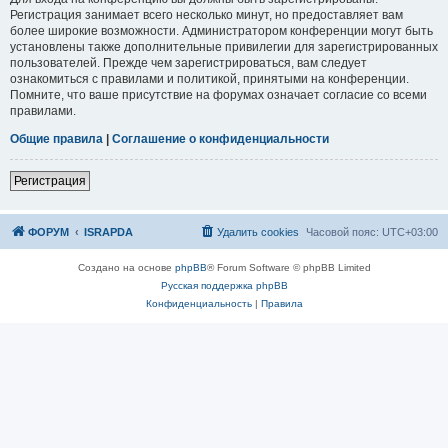
Регистрация занимает всего несколько минут, но предоставляет вам
более широкие возможности. Администратором конференции могут быть
установлены также дополнительные привилегии для зарегистрированных
пользователей. Прежде чем зарегистрироваться, вам следует
ознакомиться с правилами и политикой, принятыми на конференции.
Помните, что ваше присутствие на форумах означает согласие со всеми
правилами.
Общие правила
|
Соглашение о конфиденциальности
Р
е
г
и
с
т
р
а
ц
и
я
ФОРУМ
ISRAPDA
Удалить cookies
Часовой пояс:
UTC+03:00
Создано на основе
phpBB
® Forum Software © phpBB Limited
Русская поддержка phpBB
Конфиденциальность
|
Правила