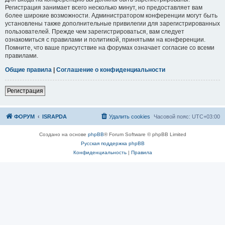
Регистрация занимает всего несколько минут, но предоставляет вам
более широкие возможности. Администратором конференции могут быть
установлены также дополнительные привилегии для зарегистрированных
пользователей. Прежде чем зарегистрироваться, вам следует
ознакомиться с правилами и политикой, принятыми на конференции.
Помните, что ваше присутствие на форумах означает согласие со всеми
правилами.
Общие правила
|
Соглашение о конфиденциальности
Р
е
г
и
с
т
р
а
ц
и
я
ФОРУМ
ISRAPDA
Удалить cookies
Часовой пояс:
UTC+03:00
Создано на основе
phpBB
® Forum Software © phpBB Limited
Русская поддержка phpBB
Конфиденциальность
|
Правила