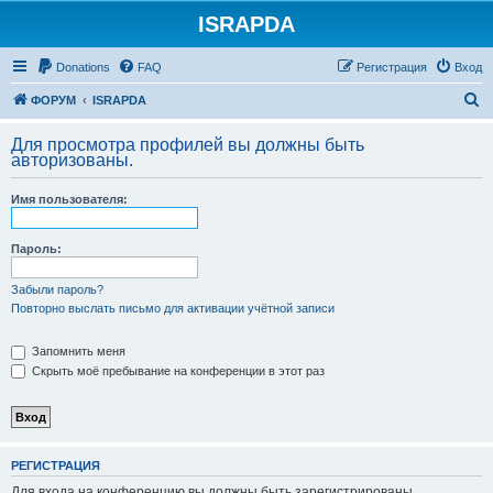
ISRAPDA
Регистрация
Donations
FAQ
Р
е
г
и
с
т
р
а
ц
и
я
Вход
П
ФОРУМ
ISRAPDA
о
Для просмотра профилей вы должны быть
и
авторизованы.
с
Имя пользователя:
к
Пароль:
Забыли пароль?
Повторно выслать письмо для активации учётной записи
Запомнить меня
Скрыть моё пребывание на конференции в этот раз
Р
Е
Г
И
С
Т
Р
А
Ц
И
Я
Для входа на конференцию вы должны быть зарегистрированы.