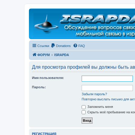
Регистрация
Ссылки
Donations
FAQ
ФОРУМ
ISRAPDA
Для просмотра профилей вы должны быть ав
Имя пользователя:
Пароль:
Забыли пароль?
Повторно выслать письмо для акт
Запомнить меня
Скрыть моё пребывание на кон
Р
Е
Г
И
С
Т
Р
А
Ц
И
Я