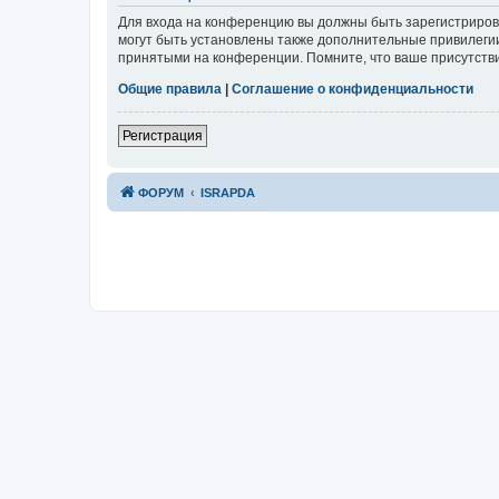
Для входа на конференцию вы должны быть зарегистриров
могут быть установлены также дополнительные привилегии
принятыми на конференции. Помните, что ваше присутстви
Общие правила
|
Соглашение о конфиденциальности
Р
е
г
и
с
т
р
а
ц
и
я
ФОРУМ
ISRAPDA