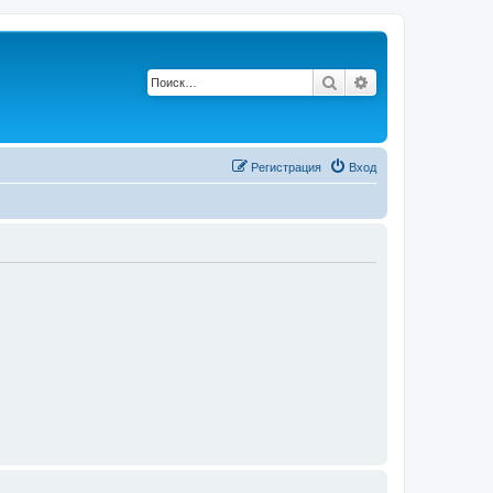
Поиск
Расширенный по
Р
е
г
и
с
т
р
а
ц
и
я
Вход