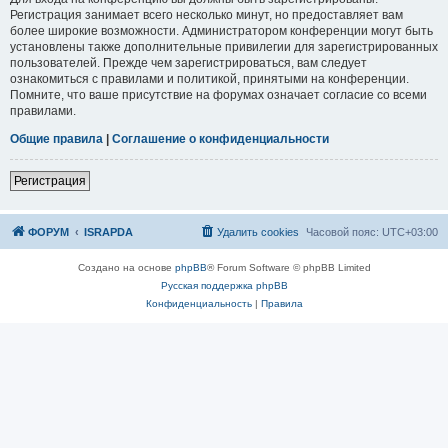
Регистрация занимает всего несколько минут, но предоставляет вам
более широкие возможности. Администратором конференции могут быть
установлены также дополнительные привилегии для зарегистрированных
пользователей. Прежде чем зарегистрироваться, вам следует
ознакомиться с правилами и политикой, принятыми на конференции.
Помните, что ваше присутствие на форумах означает согласие со всеми
правилами.
Общие правила
|
Соглашение о конфиденциальности
Р
е
г
и
с
т
р
а
ц
и
я
ФОРУМ
ISRAPDA
Удалить cookies
Часовой пояс:
UTC+03:00
Создано на основе
phpBB
® Forum Software © phpBB Limited
Русская поддержка phpBB
Конфиденциальность
|
Правила