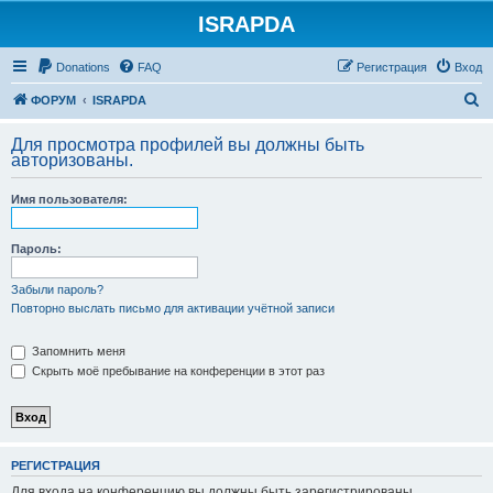
ISRAPDA
Регистрация
Donations
FAQ
Р
е
г
и
с
т
р
а
ц
и
я
Вход
П
ФОРУМ
ISRAPDA
о
Для просмотра профилей вы должны быть
и
авторизованы.
с
Имя пользователя:
к
Пароль:
Забыли пароль?
Повторно выслать письмо для активации учётной записи
Запомнить меня
Скрыть моё пребывание на конференции в этот раз
Р
Е
Г
И
С
Т
Р
А
Ц
И
Я
Для входа на конференцию вы должны быть зарегистрированы.