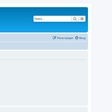
Поиск
Расширенный по
Р
е
г
и
с
т
р
а
ц
и
я
Вход