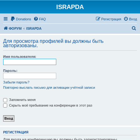
ISRAPDA
Регистрация
Donations
FAQ
Р
е
г
и
с
т
р
а
ц
и
я
Вход
П
ФОРУМ
ISRAPDA
о
Для просмотра профилей вы должны быть
и
авторизованы.
с
Имя пользователя:
к
Пароль:
Забыли пароль?
Повторно выслать письмо для активации учётной записи
Запомнить меня
Скрыть моё пребывание на конференции в этот раз
Р
Е
Г
И
С
Т
Р
А
Ц
И
Я
Для входа на конференцию вы должны быть зарегистрированы.