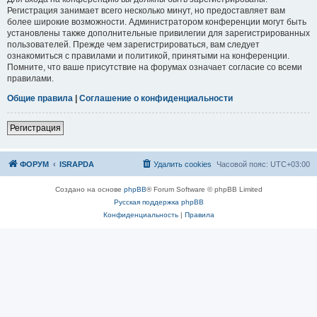
Регистрация занимает всего несколько минут, но предоставляет вам
более широкие возможности. Администратором конференции могут быть
установлены также дополнительные привилегии для зарегистрированных
пользователей. Прежде чем зарегистрироваться, вам следует
ознакомиться с правилами и политикой, принятыми на конференции.
Помните, что ваше присутствие на форумах означает согласие со всеми
правилами.
Общие правила
|
Соглашение о конфиденциальности
Р
е
г
и
с
т
р
а
ц
и
я
ФОРУМ
ISRAPDA
Удалить cookies
Часовой пояс:
UTC+03:00
Создано на основе
phpBB
® Forum Software © phpBB Limited
Русская поддержка phpBB
Конфиденциальность
|
Правила