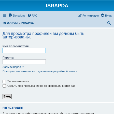
ISRAPDA
Регистрация
Donations
FAQ
Р
е
г
и
с
т
р
а
ц
и
я
Вход
П
ФОРУМ
ISRAPDA
о
Для просмотра профилей вы должны быть
и
авторизованы.
с
Имя пользователя:
к
Пароль:
Забыли пароль?
Повторно выслать письмо для активации учётной записи
Запомнить меня
Скрыть моё пребывание на конференции в этот раз
Р
Е
Г
И
С
Т
Р
А
Ц
И
Я
Для входа на конференцию вы должны быть зарегистрированы.