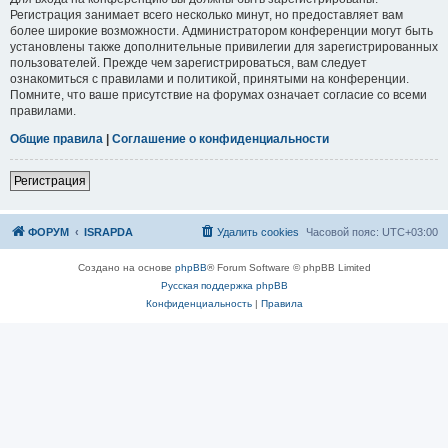
Регистрация занимает всего несколько минут, но предоставляет вам
более широкие возможности. Администратором конференции могут быть
установлены также дополнительные привилегии для зарегистрированных
пользователей. Прежде чем зарегистрироваться, вам следует
ознакомиться с правилами и политикой, принятыми на конференции.
Помните, что ваше присутствие на форумах означает согласие со всеми
правилами.
Общие правила
|
Соглашение о конфиденциальности
Р
е
г
и
с
т
р
а
ц
и
я
ФОРУМ
ISRAPDA
Удалить cookies
Часовой пояс:
UTC+03:00
Создано на основе
phpBB
® Forum Software © phpBB Limited
Русская поддержка phpBB
Конфиденциальность
|
Правила