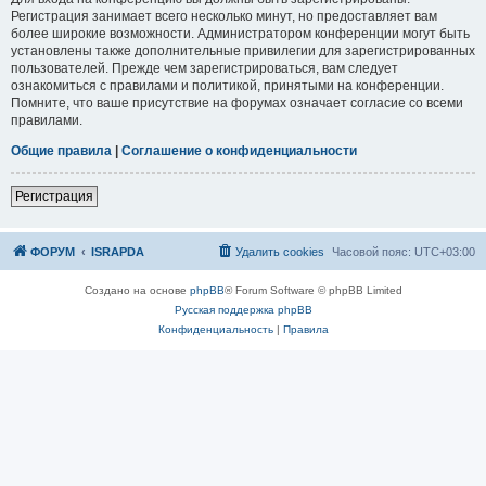
Регистрация занимает всего несколько минут, но предоставляет вам
более широкие возможности. Администратором конференции могут быть
установлены также дополнительные привилегии для зарегистрированных
пользователей. Прежде чем зарегистрироваться, вам следует
ознакомиться с правилами и политикой, принятыми на конференции.
Помните, что ваше присутствие на форумах означает согласие со всеми
правилами.
Общие правила
|
Соглашение о конфиденциальности
Р
е
г
и
с
т
р
а
ц
и
я
ФОРУМ
ISRAPDA
Удалить cookies
Часовой пояс:
UTC+03:00
Создано на основе
phpBB
® Forum Software © phpBB Limited
Русская поддержка phpBB
Конфиденциальность
|
Правила