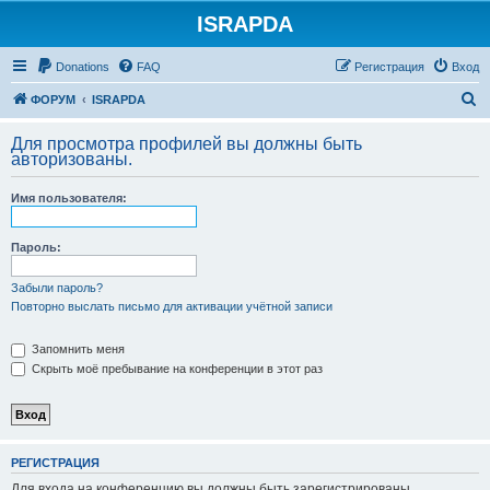
ISRAPDA
Регистрация
Donations
FAQ
Р
е
г
и
с
т
р
а
ц
и
я
Вход
П
ФОРУМ
ISRAPDA
о
Для просмотра профилей вы должны быть
и
авторизованы.
с
Имя пользователя:
к
Пароль:
Забыли пароль?
Повторно выслать письмо для активации учётной записи
Запомнить меня
Скрыть моё пребывание на конференции в этот раз
Р
Е
Г
И
С
Т
Р
А
Ц
И
Я
Для входа на конференцию вы должны быть зарегистрированы.