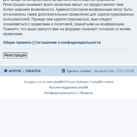
Регистрация занимает всего несколько минут, но предоставляет вам
более широкие возможности. Администратором конференции могут быть
установлены также дополнительные привилегии для зарегистрированных
пользователей. Прежде чем зарегистрироваться, вам следует
ознакомиться с правилами и политикой, принятыми на конференции.
Помните, что ваше присутствие на форумах означает согласие со всеми
правилами.
Общие правила
|
Соглашение о конфиденциальности
Р
е
г
и
с
т
р
а
ц
и
я
ФОРУМ
ISRAPDA
Удалить cookies
Часовой пояс:
UTC+03:00
Создано на основе
phpBB
® Forum Software © phpBB Limited
Русская поддержка phpBB
Конфиденциальность
|
Правила