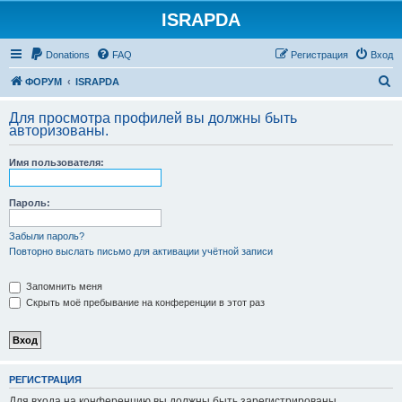
ISRAPDA
Регистрация
Donations
FAQ
Р
е
г
и
с
т
р
а
ц
и
я
Вход
П
ФОРУМ
ISRAPDA
о
Для просмотра профилей вы должны быть
и
авторизованы.
с
Имя пользователя:
к
Пароль:
Забыли пароль?
Повторно выслать письмо для активации учётной записи
Запомнить меня
Скрыть моё пребывание на конференции в этот раз
Р
Е
Г
И
С
Т
Р
А
Ц
И
Я
Для входа на конференцию вы должны быть зарегистрированы.