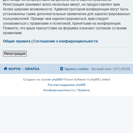
Регистрация занимает всего несколько минут, но предоставляет вам
более широкие возможности. Администратором конференции могут быть
установлены также дополнительные привилегии для зарегистрированных
пользователей. Прежде чем зарегистрироваться, вам следует
ознакомиться с правилами и политикой, принятыми на конференции.
Помните, что ваше присутствие на форумах означает согласие со всеми
правилами.
Общие правила
|
Соглашение о конфиденциальности
Р
е
г
и
с
т
р
а
ц
и
я
ФОРУМ
ISRAPDA
Удалить cookies
Часовой пояс:
UTC+03:00
Создано на основе
phpBB
® Forum Software © phpBB Limited
Русская поддержка phpBB
Конфиденциальность
|
Правила