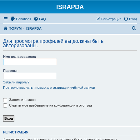
ISRAPDA
Регистрация
Donations
FAQ
Р
е
г
и
с
т
р
а
ц
и
я
Вход
П
ФОРУМ
ISRAPDA
о
Для просмотра профилей вы должны быть
и
авторизованы.
с
Имя пользователя:
к
Пароль:
Забыли пароль?
Повторно выслать письмо для активации учётной записи
Запомнить меня
Скрыть моё пребывание на конференции в этот раз
Р
Е
Г
И
С
Т
Р
А
Ц
И
Я
Для входа на конференцию вы должны быть зарегистрированы.