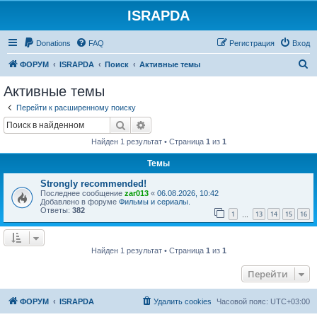
ISRAPDA
Регистрация
Donations
FAQ
Р
е
г
и
с
т
р
а
ц
и
я
Вход
П
ФОРУМ
ISRAPDA
Поиск
Активные темы
о
Активные темы
и
Перейти к расширенному поиску
с
Поиск
Расширенный поиск
к
Найден 1 результат • Страница
1
из
1
Темы
Strongly recommended!
Последнее сообщение
zar013
«
06.08.2026, 10:42
Добавлено в форуме
Фильмы и сериалы.
Ответы:
382
1
13
14
15
16
…
Найден 1 результат • Страница
1
из
1
Перейти
ФОРУМ
ISRAPDA
Удалить cookies
Часовой пояс:
UTC+03:00