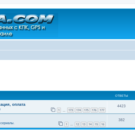
ОТВЕТЫ
ация, оплата
4423
е
1
173
174
175
176
177
…
382
 сериалы.
1
12
13
14
15
16
…