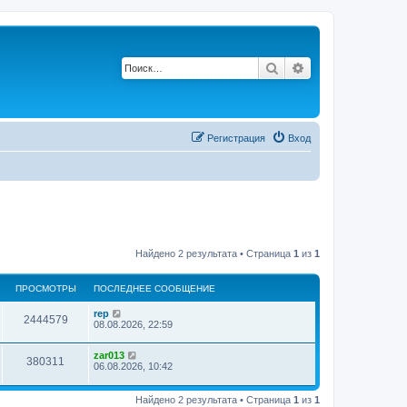
Поиск
Расширенный по
Р
е
г
и
с
т
р
а
ц
и
я
Вход
Найдено 2 результата • Страница
1
из
1
ПРОСМОТРЫ
ПОСЛЕДНЕЕ СООБЩЕНИЕ
rep
2444579
08.08.2026, 22:59
zar013
380311
06.08.2026, 10:42
Найдено 2 результата • Страница
1
из
1