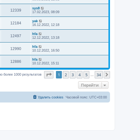
sys8
12339
17.02.2023, 08:09
yak
12184
16.12.2022, 12:18
hfa
12497
12.12.2022, 13:18
hfa
12990
10.12.2022, 16:50
hfa
12886
10.12.2022, 15:11
Страница
1
из
34
1
2
3
4
5
34
След.
о более 1000 результатов
…
Перейти
Удалить cookies
Часовой пояс:
UTC+03:00