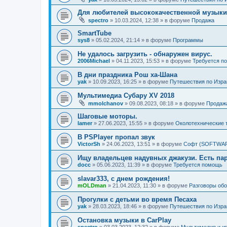
Для любителей высококачественной музыки
spectro
»
10.03.2024, 12:38
» в форуме
Продажа
SmartTube
sys8
»
05.02.2024, 21:14
» в форуме
Программы
Не удалось загрузить - обнаружен вирус.
2006Michael
»
04.11.2023, 15:53
» в форуме
Требуется п
В дни праздника Рош ха-Шана
yak
»
10.09.2023, 16:25
» в форуме
Путешествия по Изр
Мультимедиа Субару XV 2018
mmolchanov
»
09.08.2023, 08:18
» в форуме
Продаж
Шаговые моторы.
lamer
»
27.06.2023, 15:55
» в форуме
Околотехнические 
В PSPlayer пропал звук
VictorSh
»
24.06.2023, 13:51
» в форуме
Софт (SOFTWA
Ищу владельцев надувных джакузи. Есть пар
docc
»
05.06.2023, 11:39
» в форуме
Требуется помощь
slavar333, с днем рождения!
mOLDman
»
21.04.2023, 11:30
» в форуме
Разговоры об
Прогулки с детьми во время Песаха
yak
»
28.03.2023, 18:46
» в форуме
Путешествия по Изр
Остановка музыки в CarPlay
spectro
»
03.03.2023, 12:32
» в форуме
Мультимедия и и