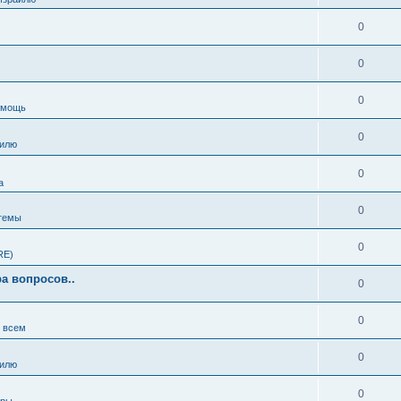
0
0
0
омощь
0
аилю
0
а
0
темы
0
RE)
а вопросов..
0
0
о всем
0
аилю
0
гры