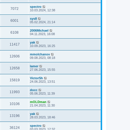
spectro
7072
10.03.2024, 12:38
sys8
6001
05.02.2024, 21:14
2006Michael
6108
04.11.2023, 16:08
yak
11417
10.09.2023, 16:25
mmolchanov
12606
09.08.2023, 08:18
lamer
12658
27.06.2023, 15:55
VictorSh
15819
24.06.2023, 13:51
docc
11993
05.06.2023, 11:39
mOLDman
10106
21.04.2023, 11:30
yak
13196
28.03.2023, 18:46
spectro
36124
03.03.2023, 12:32