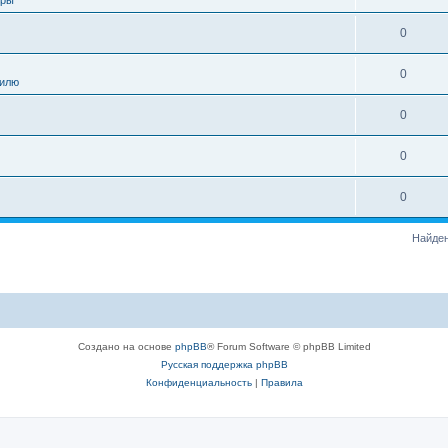
0
0
аилю
0
0
0
Найден
Создано на основе
phpBB
® Forum Software © phpBB Limited
Русская поддержка phpBB
Конфиденциальность
|
Правила