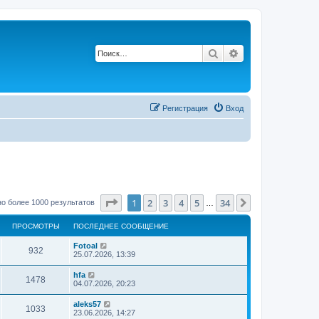
Поиск
Расширенный по
Р
е
г
и
с
т
р
а
ц
и
я
Вход
Страница
1
из
34
1
2
3
4
5
34
След.
о более 1000 результатов
…
ПРОСМОТРЫ
ПОСЛЕДНЕЕ СООБЩЕНИЕ
Fotoal
932
25.07.2026, 13:39
hfa
1478
04.07.2026, 20:23
aleks57
1033
23.06.2026, 14:27