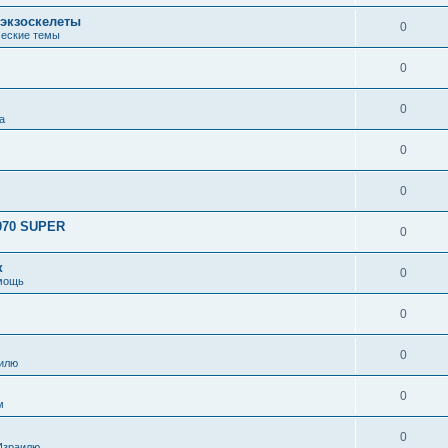
экзоскелеты
0
еские темы
0
0
а
0
0
070 SUPER
0
к
0
мощь
0
0
илю
0
м
0
Израилю