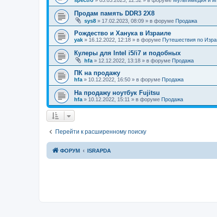
Продам память DDR3 2X8
sys8
»
17.02.2023, 08:09
» в форуме
Продажа
Рождество и Ханука в Израиле
yak
»
16.12.2022, 12:18
» в форуме
Путешествия по Изр
Кулеры для Intel i5/i7 и подобных
hfa
»
12.12.2022, 13:18
» в форуме
Продажа
ПК на продажу
hfa
»
10.12.2022, 16:50
» в форуме
Продажа
На продажу ноутбук Fujitsu
hfa
»
10.12.2022, 15:11
» в форуме
Продажа
Перейти к расширенному поиску
ФОРУМ
ISRAPDA