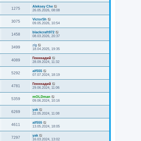
Aleksey Che
1275
26.05.2026, 08:08
VictorSh
3075
09.05.2026, 10:54
blackcraft972
1458
08.03.2026, 20:37
zlg
3499
18.04.2025, 19:35
Генннадий
4089
28.09.2024, 11:32
alf555
5292
07.07.2024, 18:19
Генннадий
4781
29.06.2024, 11:06
mOLDman
5359
09.06.2024, 10:16
yak
6269
22.05.2024, 11:08
alf555
4611
13.05.2024, 18:05
yak
7297
16.03.2024, 13:02