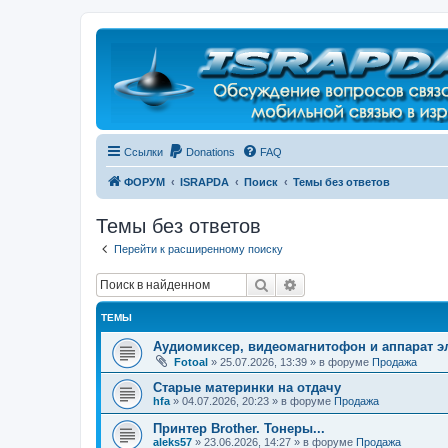
Регистрация
Ссылки
Donations
FAQ
ФОРУМ
ISRAPDA
Поиск
Темы без ответов
Темы без ответов
Перейти к расширенному поиску
Поиск
Расширенный поиск
ТЕМЫ
Аудиомиксер, видеомагнитофон и аппарат эл
Fotoal
»
25.07.2026, 13:39
» в форуме
Продажа
Старые материнки на отдачу
hfa
»
04.07.2026, 20:23
» в форуме
Продажа
Принтер Brother. Тонеры...
aleks57
»
23.06.2026, 14:27
» в форуме
Продажа