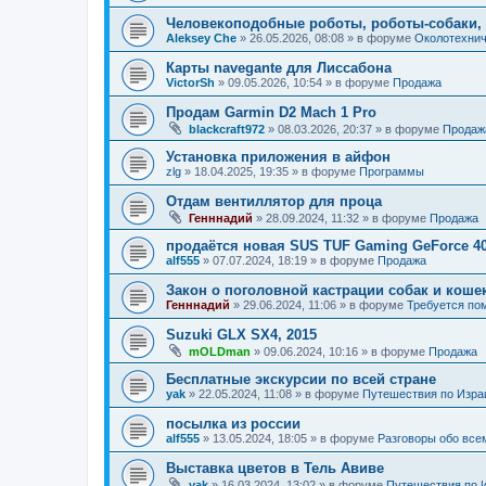
Человекоподобные роботы, роботы-собаки, 
Aleksey Che
»
26.05.2026, 08:08
» в форуме
Околотехнич
Карты navegante для Лиссабона
VictorSh
»
09.05.2026, 10:54
» в форуме
Продажа
Продам Garmin D2 Mach 1 Pro
blackcraft972
»
08.03.2026, 20:37
» в форуме
Продаж
Установка приложения в айфон
zlg
»
18.04.2025, 19:35
» в форуме
Программы
Отдам вентиллятор для проца
Генннадий
»
28.09.2024, 11:32
» в форуме
Продажа
продаётся новая SUS TUF Gaming GeForce 4
alf555
»
07.07.2024, 18:19
» в форуме
Продажа
Закон о поголовной кастрации собак и коше
Генннадий
»
29.06.2024, 11:06
» в форуме
Требуется по
Suzuki GLX SX4, 2015
mOLDman
»
09.06.2024, 10:16
» в форуме
Продажа
Бесплатные экскурсии по всей стране
yak
»
22.05.2024, 11:08
» в форуме
Путешествия по Изра
посылка из россии
alf555
»
13.05.2024, 18:05
» в форуме
Разговоры обо все
Выставка цветов в Тель Авиве
yak
»
16.03.2024, 13:02
» в форуме
Путешествия по 