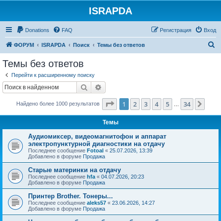
ISRAPDA
Регистрация
Donations
FAQ
Р
е
г
и
с
т
р
а
ц
и
я
Вход
П
ФОРУМ
ISRAPDA
Поиск
Темы без ответов
о
Темы без ответов
и
Перейти к расширенному поиску
с
Поиск
Расширенный поиск
к
Страница
1
из
34
1
2
3
4
5
34
След
Найдено более 1000 результатов
…
Темы
Аудиомиксер, видеомагнитофон и аппарат
электропунктурной диагностики на отдачу
Последнее сообщение
Fotoal
«
25.07.2026, 13:39
Добавлено в форуме
Продажа
Старые материнки на отдачу
Последнее сообщение
hfa
«
04.07.2026, 20:23
Добавлено в форуме
Продажа
Принтер Brother. Тонеры...
Последнее сообщение
aleks57
«
23.06.2026, 14:27
Добавлено в форуме
Продажа