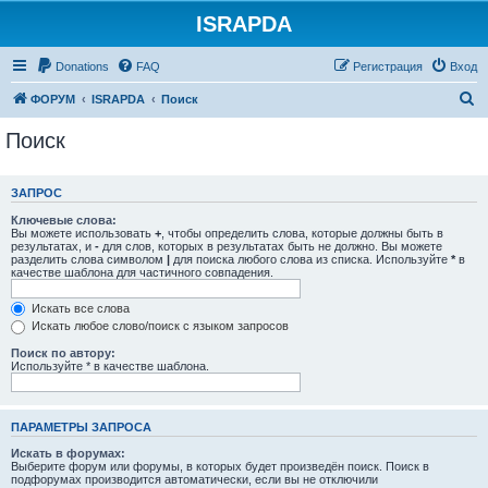
ISRAPDA
Регистрация
Donations
FAQ
Р
е
г
и
с
т
р
а
ц
и
я
Вход
П
ФОРУМ
ISRAPDA
Поиск
о
Поиск
и
с
ЗАПРОС
к
Ключевые слова:
Вы можете использовать
+
, чтобы определить слова, которые должны быть в
результатах, и
-
для слов, которых в результатах быть не должно. Вы можете
разделить слова символом
|
для поиска любого слова из списка. Используйте
*
в
качестве шаблона для частичного совпадения.
Искать все слова
Искать любое слово/поиск с языком запросов
Поиск по автору:
Используйте * в качестве шаблона.
ПАРАМЕТРЫ ЗАПРОСА
Искать в форумах:
Выберите форум или форумы, в которых будет произведён поиск. Поиск в
подфорумах производится автоматически, если вы не отключили