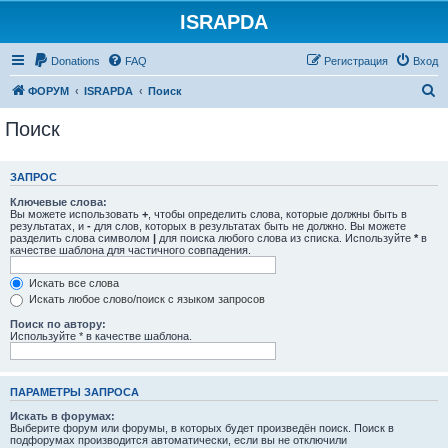
ISRAPDA
Регистрация
Donations
FAQ
Р
е
г
и
с
т
р
а
ц
и
я
Вход
П
ФОРУМ
ISRAPDA
Поиск
о
Поиск
и
с
ЗАПРОС
к
Ключевые слова:
Вы можете использовать
+
, чтобы определить слова, которые должны быть в
результатах, и
-
для слов, которых в результатах быть не должно. Вы можете
разделить слова символом
|
для поиска любого слова из списка. Используйте
*
в
качестве шаблона для частичного совпадения.
Искать все слова
Искать любое слово/поиск с языком запросов
Поиск по автору:
Используйте * в качестве шаблона.
ПАРАМЕТРЫ ЗАПРОСА
Искать в форумах:
Выберите форум или форумы, в которых будет произведён поиск. Поиск в
подфорумах производится автоматически, если вы не отключили