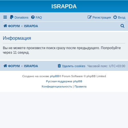
ISRAPDA
Регистрация
Donations
FAQ
Р
е
г
и
с
т
р
а
ц
и
я
Вход
П
ФОРУМ
ISRAPDA
о
Информация
и
с
Вы не можете произвести поиск сразу после предыдущего. Попробуйте
через 11 секунд.
к
ФОРУМ
ISRAPDA
Удалить cookies
Часовой пояс:
UTC+03:00
Создано на основе
phpBB
® Forum Software © phpBB Limited
Русская поддержка phpBB
Конфиденциальность
|
Правила