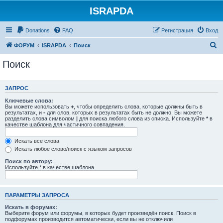
ISRAPDA
Регистрация
Donations
FAQ
Р
е
г
и
с
т
р
а
ц
и
я
Вход
П
ФОРУМ
ISRAPDA
Поиск
о
Поиск
и
с
ЗАПРОС
к
Ключевые слова:
Вы можете использовать
+
, чтобы определить слова, которые должны быть в
результатах, и
-
для слов, которых в результатах быть не должно. Вы можете
разделить слова символом
|
для поиска любого слова из списка. Используйте
*
в
качестве шаблона для частичного совпадения.
Искать все слова
Искать любое слово/поиск с языком запросов
Поиск по автору:
Используйте * в качестве шаблона.
ПАРАМЕТРЫ ЗАПРОСА
Искать в форумах:
Выберите форум или форумы, в которых будет произведён поиск. Поиск в
подфорумах производится автоматически, если вы не отключили