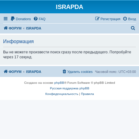
ISRAPDA
Регистрация
Donations
FAQ
Р
е
г
и
с
т
р
а
ц
и
я
Вход
П
ФОРУМ
ISRAPDA
о
Информация
и
с
Вы не можете произвести поиск сразу после предыдущего. Попробуйте
через 17 секунд.
к
ФОРУМ
ISRAPDA
Удалить cookies
Часовой пояс:
UTC+03:00
Создано на основе
phpBB
® Forum Software © phpBB Limited
Русская поддержка phpBB
Конфиденциальность
|
Правила