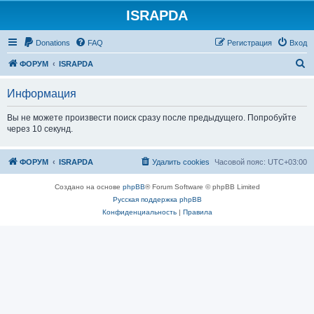
ISRAPDA
Регистрация
Donations
FAQ
Р
е
г
и
с
т
р
а
ц
и
я
Вход
П
ФОРУМ
ISRAPDA
о
Информация
и
с
Вы не можете произвести поиск сразу после предыдущего. Попробуйте
через 10 секунд.
к
ФОРУМ
ISRAPDA
Удалить cookies
Часовой пояс:
UTC+03:00
Создано на основе
phpBB
® Forum Software © phpBB Limited
Русская поддержка phpBB
Конфиденциальность
|
Правила