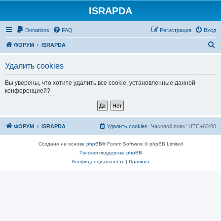
ISRAPDA
Регистрация
Donations
FAQ
Р
е
г
и
с
т
р
а
ц
и
я
Вход
П
ФОРУМ
ISRAPDA
о
Удалить cookies
и
с
Вы уверены, что хотите удалить все cookie, установленные данной
конференцией?
к
ФОРУМ
ISRAPDA
Удалить cookies
Часовой пояс:
UTC+03:00
Создано на основе
phpBB
® Forum Software © phpBB Limited
Русская поддержка phpBB
Конфиденциальность
|
Правила