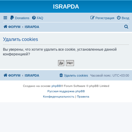
ISRAPDA
Регистрация
Donations
FAQ
Р
е
г
и
с
т
р
а
ц
и
я
Вход
П
ФОРУМ
ISRAPDA
о
Удалить cookies
и
с
Вы уверены, что хотите удалить все cookie, установленные данной
конференцией?
к
ФОРУМ
ISRAPDA
Удалить cookies
Часовой пояс:
UTC+03:00
Создано на основе
phpBB
® Forum Software © phpBB Limited
Русская поддержка phpBB
Конфиденциальность
|
Правила