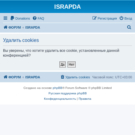
ISRAPDA
Регистрация
Donations
FAQ
Р
е
г
и
с
т
р
а
ц
и
я
Вход
П
ФОРУМ
ISRAPDA
о
Удалить cookies
и
с
Вы уверены, что хотите удалить все cookie, установленные данной
конференцией?
к
ФОРУМ
ISRAPDA
Удалить cookies
Часовой пояс:
UTC+03:00
Создано на основе
phpBB
® Forum Software © phpBB Limited
Русская поддержка phpBB
Конфиденциальность
|
Правила