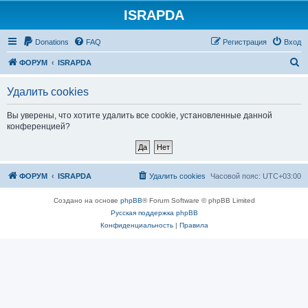
ISRAPDA
Регистрация
Donations
FAQ
Р
е
г
и
с
т
р
а
ц
и
я
Вход
П
ФОРУМ
ISRAPDA
о
Удалить cookies
и
с
Вы уверены, что хотите удалить все cookie, установленные данной
конференцией?
к
ФОРУМ
ISRAPDA
Удалить cookies
Часовой пояс:
UTC+03:00
Создано на основе
phpBB
® Forum Software © phpBB Limited
Русская поддержка phpBB
Конфиденциальность
|
Правила