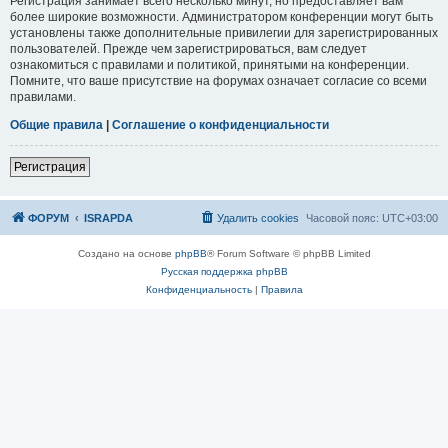
Регистрация занимает всего несколько минут, но предоставляет вам
более широкие возможности. Администратором конференции могут быть
установлены также дополнительные привилегии для зарегистрированных
пользователей. Прежде чем зарегистрироваться, вам следует
ознакомиться с правилами и политикой, принятыми на конференции.
Помните, что ваше присутствие на форумах означает согласие со всеми
правилами.
Общие правила
|
Соглашение о конфиденциальности
Р
е
г
и
с
т
р
а
ц
и
я
ФОРУМ
ISRAPDA
Удалить cookies
Часовой пояс:
UTC+03:00
Создано на основе
phpBB
® Forum Software © phpBB Limited
Русская поддержка phpBB
Конфиденциальность
|
Правила