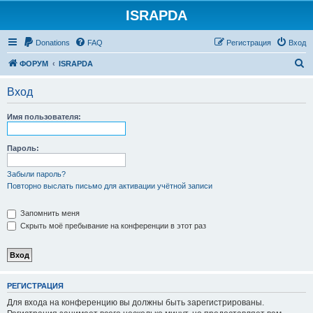
ISRAPDA
Регистрация
Donations
FAQ
Р
е
г
и
с
т
р
а
ц
и
я
Вход
П
ФОРУМ
ISRAPDA
о
Вход
и
с
Имя пользователя:
к
Пароль:
Забыли пароль?
Повторно выслать письмо для активации учётной записи
Запомнить меня
Скрыть моё пребывание на конференции в этот раз
Р
Е
Г
И
С
Т
Р
А
Ц
И
Я
Для входа на конференцию вы должны быть зарегистрированы.