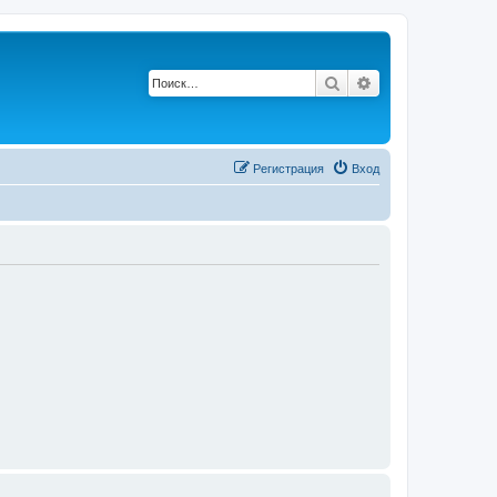
Поиск
Расширенный по
Р
е
г
и
с
т
р
а
ц
и
я
Вход