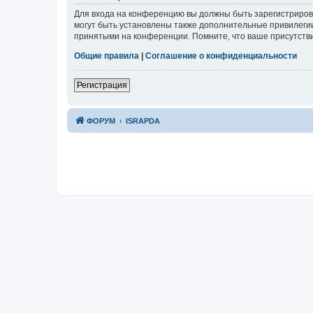
Для входа на конференцию вы должны быть зарегистриров
могут быть установлены также дополнительные привилегии
принятыми на конференции. Помните, что ваше присутстви
Общие правила
|
Соглашение о конфиденциальности
Р
е
г
и
с
т
р
а
ц
и
я
ФОРУМ
ISRAPDA