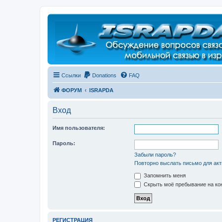
Регистрация
Ссылки
Donations
FAQ
ФОРУМ
ISRAPDA
Вход
Имя пользователя:
Пароль:
Забыли пароль?
Повторно выслать письмо для акт
Запомнить меня
Скрыть моё пребывание на кон
Р
Е
Г
И
С
Т
Р
А
Ц
И
Я