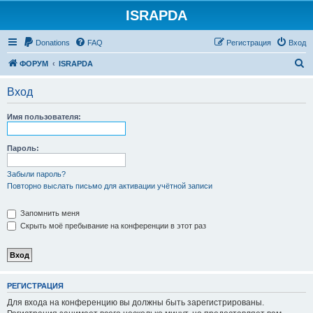
ISRAPDA
Регистрация
Donations
FAQ
Р
е
г
и
с
т
р
а
ц
и
я
Вход
П
ФОРУМ
ISRAPDA
о
Вход
и
с
Имя пользователя:
к
Пароль:
Забыли пароль?
Повторно выслать письмо для активации учётной записи
Запомнить меня
Скрыть моё пребывание на конференции в этот раз
Р
Е
Г
И
С
Т
Р
А
Ц
И
Я
Для входа на конференцию вы должны быть зарегистрированы.