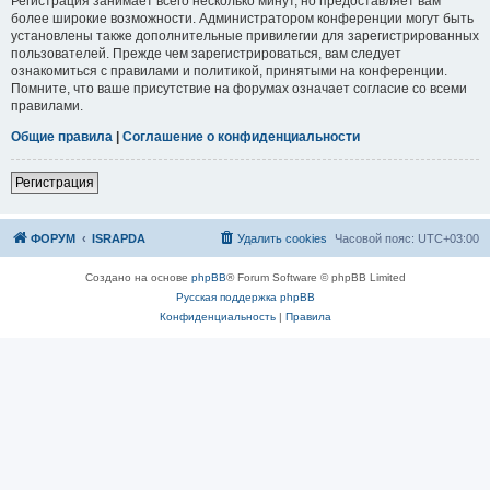
Регистрация занимает всего несколько минут, но предоставляет вам
более широкие возможности. Администратором конференции могут быть
установлены также дополнительные привилегии для зарегистрированных
пользователей. Прежде чем зарегистрироваться, вам следует
ознакомиться с правилами и политикой, принятыми на конференции.
Помните, что ваше присутствие на форумах означает согласие со всеми
правилами.
Общие правила
|
Соглашение о конфиденциальности
Р
е
г
и
с
т
р
а
ц
и
я
ФОРУМ
ISRAPDA
Удалить cookies
Часовой пояс:
UTC+03:00
Создано на основе
phpBB
® Forum Software © phpBB Limited
Русская поддержка phpBB
Конфиденциальность
|
Правила